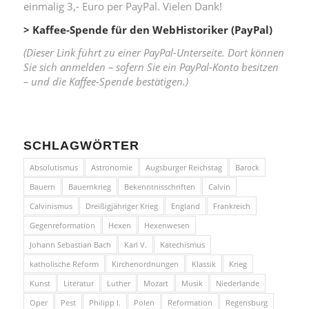
einmalig 3,- Euro per PayPal. Vielen Dank!
> Kaffee-Spende für den WebHistoriker (PayPal)
(Dieser Link führt zu einer PayPal-Unterseite. Dort können
Sie sich anmelden – sofern Sie ein PayPal-Konto besitzen
– und die Kaffee-Spende bestätigen.)
SCHLAGWÖRTER
Absolutismus
Astronomie
Augsburger Reichstag
Barock
Bauern
Bauernkrieg
Bekenntnisschriften
Calvin
Calvinismus
Dreißigjähriger Krieg
England
Frankreich
Gegenreformation
Hexen
Hexenwesen
Johann Sebastian Bach
Karl V.
Katechismus
katholische Reform
Kirchenordnungen
Klassik
Krieg
Kunst
Literatur
Luther
Mozart
Musik
Niederlande
Oper
Pest
Philipp I.
Polen
Reformation
Regensburg