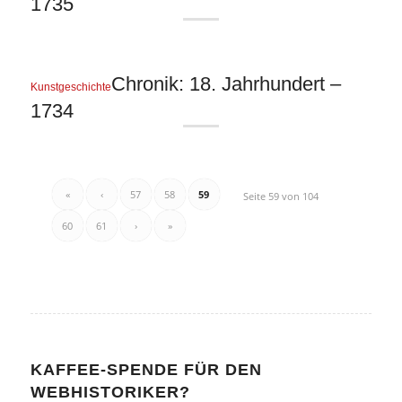
1735
Chronik: 18. Jahrhundert –
Kunstgeschichte
1734
«
‹
57
58
59
Seite 59 von 104
60
61
›
»
KAFFEE-SPENDE FÜR DEN
WEBHISTORIKER?