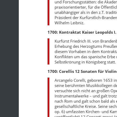
und Forschungsstätten: die Akade
praxisorientierter, für die Öffent
unabhängiger als in den z.T. tradit
Präsident der Kurfürstlich-Branden
Wilhelm Leibniz.
1700: Kontraktat Kaiser Leopolds I.
Kurfürst Friedrich III. von Brande
Erhebung des Herzogtums Preußen 
diesem Vorhaben in dem Kontraktat
Konflikten um das spanische Erbe m
Selbstkrönung in Königsberg statt.
1700: Corellis 12 Sonaten für Violin
Arcangelo Corelli, geboren 1653 in
seine berühmten Musikkollegen der
versuchte sich nicht an großen Op
Instrumentalwerke – und galt trot
nach Rom und galt schon bald als e
gesellschaftliche Kreise. Seine se
op. 6) umfassten Kirchen- und K
veröffentlicht) 12 Concerti grossi (