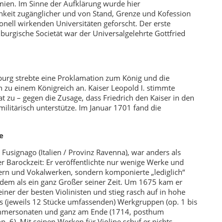
mien. Im Sinne der Aufklärung wurde hier
lichkeit zugänglicher und von Stand, Grenze und Kofession
ionell wirkenden Universitäten geforscht. Der erste
burgische Societät war der Universalgelehrte Gottfried
nburg strebte eine Proklamation zum König und die
zu einem Königreich an. Kaiser Leopold I. stimmte
 zu – gegen die Zusage, dass Friedrich den Kaiser in den
ilitärisch unterstütze. Im Januar 1701 fand die
e
 Fusignago (Italien / Provinz Ravenna), war anders als
 Barockzeit: Er veröffentlichte nur wenige Werke und
ern und Vokalwerken, sondern komponierte „lediglich“
zdem als ein ganz Großer seiner Zeit. Um 1675 kam er
iner der besten Violinisten und stieg rasch auf in hohe
chs (jeweils 12 Stücke umfassenden) Werkgruppen (op. 1 bis
ammersonaten und ganz am Ende (1714, posthum
op. 6). Mit seinen Werken für Violine schuf er nichts