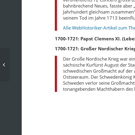
bahnbrechend Neues, fasste aber „
Jahrhundert gleichsam zusammen“ u
seinem Tod im Jahre 1713 beeinfl
Alle WebHistoriker-Artikel zum Th
1700-1721: Papst Clemens XI. (Leb
1700-1721: Großer Nordischer Krie
Der Große Nordische Krieg war ei
Chronik: 17. Jahrhundert – 1697
sächsische Kurfürst August der St
schwedischen Großmacht auf der a
Ostseeraum. Der Schwedenkönig Kar
Schweden verlor seine Großmachts
tonangebenden Machthabern des 