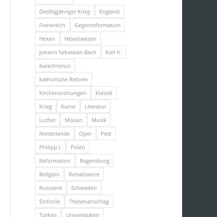
Dreißigjähriger Krieg
England
Frankreich
Gegenreformation
Hexen
Hexenwesen
Johann Sebastian Bach
Karl V.
Katechismus
katholische Reform
Kirchenordnungen
Klassik
Krieg
Kunst
Literatur
Luther
Mozart
Musik
Niederlande
Oper
Pest
Philipp I.
Polen
Reformation
Regensburg
Religion
Renaissance
Russland
Schweden
Sinfonie
Thesenanschlag
Türken
Universitäten