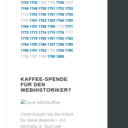
1742
1743
1744 1745
1746
1747
1748
1749
1750
1751
1752
1753
1754
1755
1756
1757
1758
1759
1760
1761
1762
1763
1764
1765
1766
1767
1768
1769
1770
1771
1772
1773
1774
1775
1776
1777
1778
1779
1780
1781
1782
1783
1784
1785
1786
1787
1788
1789
1790
1791
1792
1793
1794
1795
1796 1797 1798
1799
1800
KAFFEE-SPENDE
FÜR DEN
WEBHISTORIKER?
Unterstützen Sie die Arbeit
für diese Website – mit
einmalig 3,- Euro per