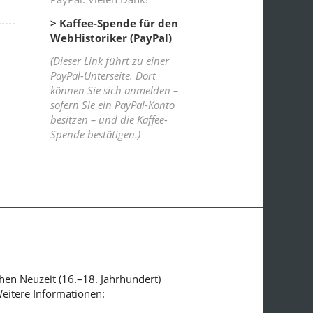
> Kaffee-Spende für den
WebHistoriker (PayPal)
(Dieser Link führt zu einer
PayPal-Unterseite. Dort
können Sie sich anmelden –
sofern Sie ein PayPal-Konto
besitzen – und die Kaffee-
Spende bestätigen.)
ühen Neuzeit (16.–18. Jahrhundert)
Weitere Informationen: