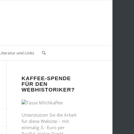
Literatur und Links
KAFFEE-SPENDE
FÜR DEN
WEBHISTORIKER?
Unterstützen Sie die Arbeit
für diese Website – mit
einmalig 3,- Euro per
PayPal. Vielen Dank!