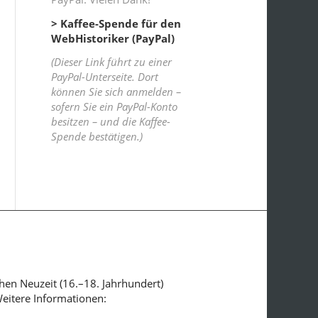
> Kaffee-Spende für den
WebHistoriker (PayPal)
(Dieser Link führt zu einer
PayPal-Unterseite. Dort
können Sie sich anmelden –
sofern Sie ein PayPal-Konto
besitzen – und die Kaffee-
Spende bestätigen.)
ühen Neuzeit (16.–18. Jahrhundert)
Weitere Informationen: