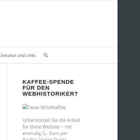
Literatur und Links
KAFFEE-SPENDE
FÜR DEN
WEBHISTORIKER?
Unterstützen Sie die Arbeit
für diese Website – mit
einmalig 3,- Euro per
PayPal. Vielen Dank!