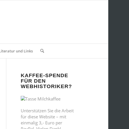
Literatur und Links
KAFFEE-SPENDE
FÜR DEN
WEBHISTORIKER?
Unterstützen Sie die Arbeit
für diese Website – mit
einmalig 3,- Euro per
PayPal. Vielen Dank!