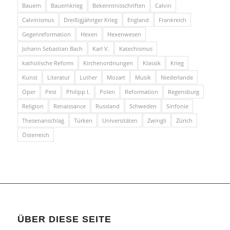
Bauern
Bauernkrieg
Bekenntnisschriften
Calvin
Calvinismus
Dreißigjähriger Krieg
England
Frankreich
Gegenreformation
Hexen
Hexenwesen
Johann Sebastian Bach
Karl V.
Katechismus
katholische Reform
Kirchenordnungen
Klassik
Krieg
Kunst
Literatur
Luther
Mozart
Musik
Niederlande
Oper
Pest
Philipp I.
Polen
Reformation
Regensburg
Religion
Renaissance
Russland
Schweden
Sinfonie
Thesenanschlag
Türken
Universitäten
Zwingli
Zürich
Österreich
ÜBER DIESE SEITE