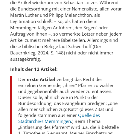
die Artikel wiederum von Sebastian Lotzer. Während
die Bundesordnung mit einer Namensliste, allen voran
Martin Luther und Philipp Melanchthon, als
Legitimation schließt – so, als hätten die in
Memmingen tätigen Anführer „den Segen“ oder
Auftrag von ihnen –, so vermerkte Lotzer neben jedem
Artikel zumeist mehrere Bibelstellen. Allerdings sind
diese biblischen Belege laut Schwerhoff (Der
Bauernkrieg, 2024, S. 148) nicht oder nicht immer
aussagekräftig.
Inhalt der 12 Artikel:
Der
erste Artikel
verlangt das Recht der
einzelnen Gemeinde, „ihren“ Pfarrer zu wählen
und gegebenenfalls auch wieder zu entlassen.
Dieser solle, ähnlich wie in Punkt 6 der
Bundesordnung, das Evangelium predigen: „one
allen menschlichen zu(o)satz“ (dieses Zitat und
folgende stammen aus einer
Quelle des
Stadtarchivs Memmingen
.) Beim Thema
„Entlassung des Pfarrers“ wird u.a. die Bibelstelle
1. Timotheus 5 erwähnt. Meiner Einschätzung