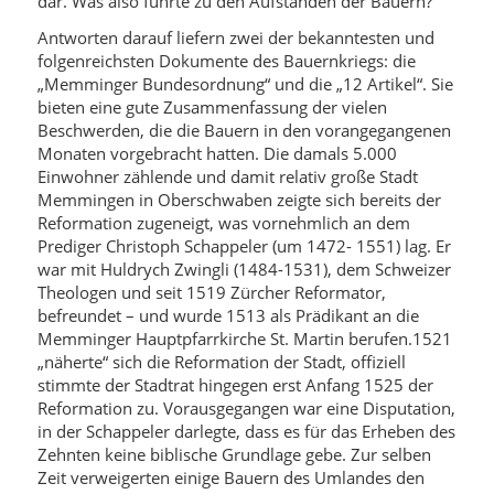
dar. Was also führte zu den Aufständen der Bauern?
Antworten darauf liefern zwei der bekanntesten und
folgenreichsten Dokumente des Bauernkriegs: die
„Memminger Bundesordnung“ und die „12 Artikel“. Sie
bieten eine gute Zusammenfassung der vielen
Beschwerden, die die Bauern in den vorangegangenen
Monaten vorgebracht hatten. Die damals 5.000
Einwohner zählende und damit relativ große Stadt
Memmingen in Oberschwaben zeigte sich bereits der
Reformation zugeneigt, was vornehmlich an dem
Prediger Christoph Schappeler (um 1472- 1551) lag. Er
war mit Huldrych Zwingli (1484-1531), dem Schweizer
Theologen und seit 1519 Zürcher Reformator,
befreundet – und wurde 1513 als Prädikant an die
Memminger Hauptpfarrkirche St. Martin berufen.1521
„näherte“ sich die Reformation der Stadt, offiziell
stimmte der Stadtrat hingegen erst Anfang 1525 der
Reformation zu. Vorausgegangen war eine Disputation,
in der Schappeler darlegte, dass es für das Erheben des
Zehnten keine biblische Grundlage gebe. Zur selben
Zeit verweigerten einige Bauern des Umlandes den