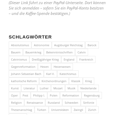
(Dieser Link führt zu einer PayPal-Unterseite. Dort können
Sie sich anmelden – sofern Sie ein PayPal-Konto besitzen
– und die Kaffee-Spende bestätigen.)
SCHLAGWÖRTER
Absolutismus
Astronomie
Augsburger Reichstag
Barock
Bauern
Bauernkrieg
Bekenntnisschriften
Calvin
Calvinismus
Dreißigjähriger Krieg
England
Frankreich
Gegenreformation
Hexen
Hexenwesen
Johann Sebastian Bach
Karl V.
Katechismus
katholische Reform
Kirchenordnungen
Klassik
Krieg
Kunst
Literatur
Luther
Mozart
Musik
Niederlande
Oper
Pest
Philipp I.
Polen
Reformation
Regensburg
Religion
Renaissance
Russland
Schweden
Sinfonie
Thesenanschlag
Türken
Universitäten
Zwingli
Zürich