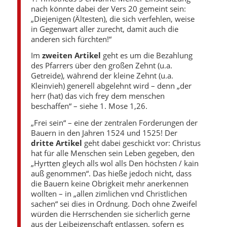
nach könnte dabei der Vers 20 gemeint sein:
„Diejenigen (Ältesten), die sich verfehlen, weise
in Gegenwart aller zurecht, damit auch die
anderen sich fürchten!“
Im
zweiten Artikel
geht es um die Bezahlung
des Pfarrers über den großen Zehnt (u.a.
Getreide), während der kleine Zehnt (u.a.
Kleinvieh) generell abgelehnt wird – denn „der
herr (hat) das vich frey dem menschen
beschaffen“ – siehe 1. Mose 1,26.
„Frei sein“ – eine der zentralen Forderungen der
Bauern in den Jahren 1524 und 1525! Der
dritte Artikel
geht dabei geschickt vor: Christus
hat für alle Menschen sein Leben gegeben, den
„Hyrtten gleych alls wol alls Den höchsten / kain
auß genommen“. Das hieße jedoch nicht, dass
die Bauern keine Obrigkeit mehr anerkennen
wollten – in „allen zimlichen vnd Christlichen
sachen“ sei dies in Ordnung. Doch ohne Zweifel
würden die Herrschenden sie sicherlich gerne
aus der Leibeigenschaft entlassen, sofern es