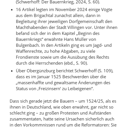
(Schwerhoff: Der Bauernkrieg, 2024, S. 60).
16 Artikel legten im November 2024 einige Vögte
aus dem Brigachtal zunächst allein, dann in
Begleitung ihrer jeweiligen Dorfgemeinschaft den
Machthabenden der Stadt Villingen vor. Unter ihnen
befand sich der in dem Kapitel „Beginn des
Bauernkriegs“ erwähnte Hans Müller von
Bulgenbach. In den Artikeln ging es um Jagd- und
Waffenrechte, zu hohe Abgaben, zu viele
Frondienste sowie um die Ausübung des Rechts
durch die Herrschenden (ebd., S. 90).
Über Obergünzburg berichtet Schwerhoff (S. 109),
dass es im Januar 1525 Beschwerden über die
„massenhaffte und gewaltsame Änderungen des
Status von ‚Freizinsern‘ zu Leibeigenen“.
Dass sich gerade jetzt die Bauern – um 1524/25, als es
ihnen in Deutschland, wie oben erwähnt, gar nicht so
schlecht ging – zu großen Protesten und Aufständen
zusammentaten, hatte seine Ursachen sicherlich auch
in den Vorkommnissen rund um die Reformatoren: Sie