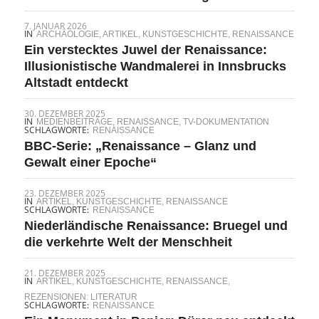
7. JANUAR 2026
IN
ARCHÄOLOGIE
,
ARTIKEL
,
KUNSTGESCHICHTE
,
RENAISSANCE
Ein verstecktes Juwel der Renaissance:
Illusionistische Wandmalerei in Innsbrucks
Altstadt entdeckt
30. DEZEMBER 2025
IN
MEDIENBEITRÄGE
,
RENAISSANCE
,
TV-DOKUMENTATION
SCHLAGWORTE:
RENAISSANCE
BBC-Serie: „Renaissance – Glanz und
Gewalt einer Epoche“
23. DEZEMBER 2025
IN
ARTIKEL
,
KUNSTGESCHICHTE
,
RENAISSANCE
SCHLAGWORTE:
RENAISSANCE
Niederländische Renaissance: Bruegel und
die verkehrte Welt der Menschheit
21. DEZEMBER 2025
IN
ARTIKEL
,
KUNSTGESCHICHTE
,
RENAISSANCE
,
REZENSIONEN: LITERATUR
SCHLAGWORTE:
RENAISSANCE