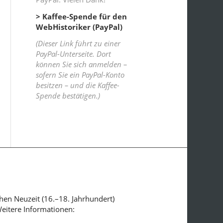
> Kaffee-Spende für den
WebHistoriker (PayPal)
(Dieser Link führt zu einer
PayPal-Unterseite. Dort
können Sie sich anmelden –
sofern Sie ein PayPal-Konto
besitzen – und die Kaffee-
Spende bestätigen.)
ühen Neuzeit (16.–18. Jahrhundert)
Weitere Informationen: