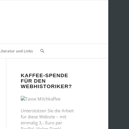
Literatur und Links
KAFFEE-SPENDE
FÜR DEN
WEBHISTORIKER?
Unterstützen Sie die Arbeit
für diese Website – mit
einmalig 3,- Euro per
PayPal. Vielen Dank!