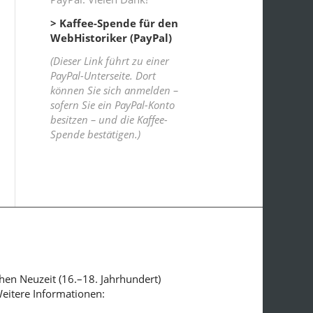
> Kaffee-Spende für den
WebHistoriker (PayPal)
(Dieser Link führt zu einer
PayPal-Unterseite. Dort
können Sie sich anmelden –
sofern Sie ein PayPal-Konto
besitzen – und die Kaffee-
Spende bestätigen.)
ühen Neuzeit (16.–18. Jahrhundert)
Weitere Informationen: