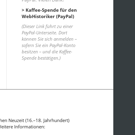
> Kaffee-Spende für den
WebHistoriker (PayPal)
(Dieser Link führt zu einer
PayPal-Unterseite. Dort
können Sie sich anmelden –
sofern Sie ein PayPal-Konto
besitzen – und die Kaffee-
Spende bestätigen.)
ühen Neuzeit (16.–18. Jahrhundert)
Weitere Informationen: