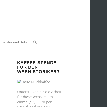
Literatur und Links
KAFFEE-SPENDE
FÜR DEN
WEBHISTORIKER?
Unterstützen Sie die Arbeit
für diese Website – mit
einmalig 3,- Euro per
PayPal. Vielen Dank!