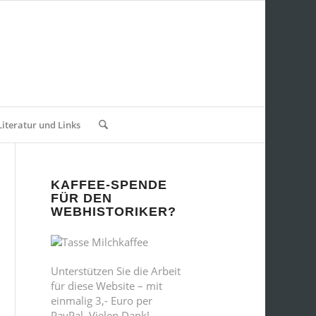
Literatur und Links
KAFFEE-SPENDE
FÜR DEN
WEBHISTORIKER?
Unterstützen Sie die Arbeit
für diese Website – mit
einmalig 3,- Euro per
PayPal. Vielen Dank!