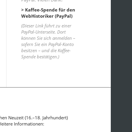
> Kaffee-Spende für den
WebHistoriker (PayPal)
(Dieser Link führt zu einer
PayPal-Unterseite. Dort
können Sie sich anmelden –
sofern Sie ein PayPal-Konto
besitzen – und die Kaffee-
Spende bestätigen.)
ühen Neuzeit (16.–18. Jahrhundert)
Weitere Informationen: