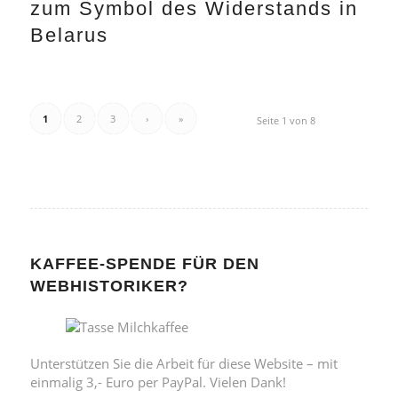
zum Symbol des Widerstands in
Belarus
1
2
3
›
»
Seite 1 von 8
KAFFEE-SPENDE FÜR DEN
WEBHISTORIKER?
Unterstützen Sie die Arbeit für diese Website – mit
einmalig 3,- Euro per PayPal. Vielen Dank!