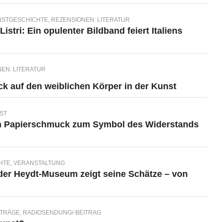
NSTGESCHICHTE
,
REZENSIONEN: LITERATUR
istri: Ein opulenter Bildband feiert Italiens
EN: LITERATUR
 auf den weiblichen Körper in der Kunst
ST
n Papierschmuck zum Symbol des Widerstands
HTE
,
VERANSTALTUNG
der Heydt-Museum zeigt seine Schätze – von
ITRÄGE
,
RADIOSENDUNG/-BEITRAG