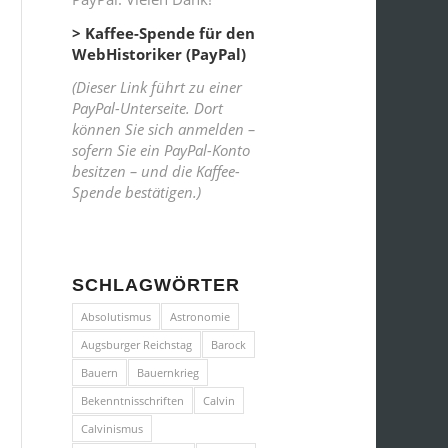
> Kaffee-Spende für den
WebHistoriker (PayPal)
(Dieser Link führt zu einer
PayPal-Unterseite. Dort
können Sie sich anmelden –
sofern Sie ein PayPal-Konto
besitzen – und die Kaffee-
Spende bestätigen.)
SCHLAGWÖRTER
Absolutismus
Astronomie
Augsburger Reichstag
Barock
Bauern
Bauernkrieg
Bekenntnisschriften
Calvin
Calvinismus