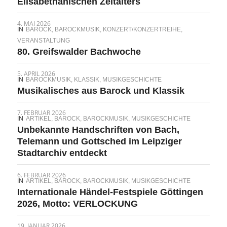
Elisabethanischen Zeitalters
4. MAI 2026
IN
BAROCK
,
BAROCKMUSIK
,
KONZERT/KONZERTREIHE
,
VERANSTALTUNG
80. Greifswalder Bachwoche
5. APRIL 2026
IN
BAROCKMUSIK
,
KLASSIK
,
MUSIKGESCHICHTE
Musikalisches aus Barock und Klassik
7. FEBRUAR 2026
IN
ARTIKEL
,
BAROCK
,
BAROCKMUSIK
,
MUSIKGESCHICHTE
Unbekannte Handschriften von Bach,
Telemann und Gottsched im Leipziger
Stadtarchiv entdeckt
6. FEBRUAR 2026
IN
ARTIKEL
,
BAROCK
,
BAROCKMUSIK
,
MUSIKGESCHICHTE
Internationale Händel-Festspiele Göttingen
2026, Motto: VERLOCKUNG
19. JANUAR 2026