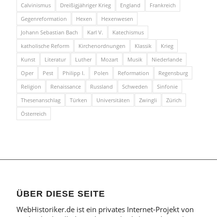
Calvinismus
Dreißigjähriger Krieg
England
Frankreich
Gegenreformation
Hexen
Hexenwesen
Johann Sebastian Bach
Karl V.
Katechismus
katholische Reform
Kirchenordnungen
Klassik
Krieg
Kunst
Literatur
Luther
Mozart
Musik
Niederlande
Oper
Pest
Philipp I.
Polen
Reformation
Regensburg
Religion
Renaissance
Russland
Schweden
Sinfonie
Thesenanschlag
Türken
Universitäten
Zwingli
Zürich
Österreich
ÜBER DIESE SEITE
WebHistoriker.de ist ein privates Internet-Projekt von