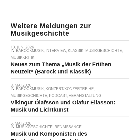
Weitere Meldungen zur
Musikgeschichte
13. JUNI 2026
IN
BAROCKMUSIK
,
INTERVIEW
,
KLASSIK
,
MUSIKGESCHICHTE
,
MUSIKKRITIK
Neues zum Thema „Musik der Frühen
Neuzeit“ (Barock und Klassik)
8. MAI 2026
IN
BAROCKMUSIK
,
KONZERT/KONZERTREIHE
,
MUSIKGESCHICHTE
,
PODCAST
,
VERANSTALTUNG
Víkingur Ólafsson und Olafur Eliasson:
Musik und Lichtkunst
5. MAI 2026
IN
MUSIKGESCHICHTE
,
RENAISSANCE
Musik und Komponisten des