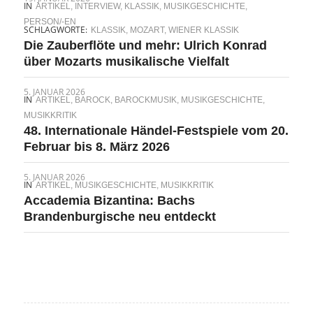
IN
ARTIKEL
,
INTERVIEW
,
KLASSIK
,
MUSIKGESCHICHTE
,
PERSON/-EN
SCHLAGWORTE:
KLASSIK
,
MOZART
,
WIENER KLASSIK
Die Zauberflöte und mehr: Ulrich Konrad
über Mozarts musikalische Vielfalt
5. JANUAR 2026
IN
ARTIKEL
,
BAROCK
,
BAROCKMUSIK
,
MUSIKGESCHICHTE
,
MUSIKKRITIK
48. Internationale Händel-Festspiele vom 20.
Februar bis 8. März 2026
5. JANUAR 2026
IN
ARTIKEL
,
MUSIKGESCHICHTE
,
MUSIKKRITIK
Accademia Bizantina: Bachs
Brandenburgische neu entdeckt