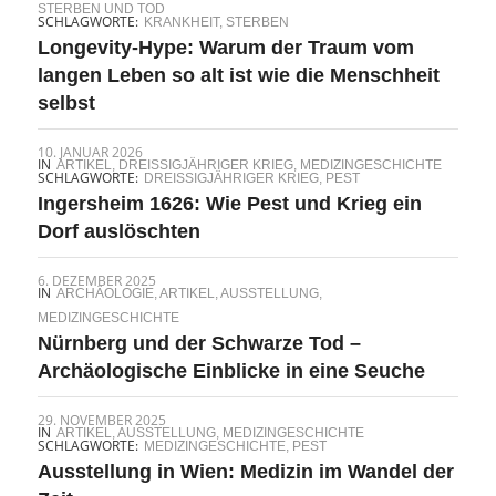
STERBEN UND TOD
SCHLAGWORTE:
KRANKHEIT
,
STERBEN
Longevity-Hype: Warum der Traum vom
langen Leben so alt ist wie die Menschheit
selbst
10. JANUAR 2026
IN
ARTIKEL
,
DREISSIGJÄHRIGER KRIEG
,
MEDIZINGESCHICHTE
SCHLAGWORTE:
DREISSIGJÄHRIGER KRIEG
,
PEST
Ingersheim 1626: Wie Pest und Krieg ein
Dorf auslöschten
6. DEZEMBER 2025
IN
ARCHÄOLOGIE
,
ARTIKEL
,
AUSSTELLUNG
,
MEDIZINGESCHICHTE
Nürnberg und der Schwarze Tod –
Archäologische Einblicke in eine Seuche
29. NOVEMBER 2025
IN
ARTIKEL
,
AUSSTELLUNG
,
MEDIZINGESCHICHTE
SCHLAGWORTE:
MEDIZINGESCHICHTE
,
PEST
Ausstellung in Wien: Medizin im Wandel der