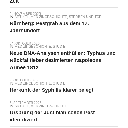
Zeit
5. NOVEMBER 2025
IN
ARTIKEL
,
MEDIZINGESCHICHTE
,
STERBEN UND TOD
Nürnberg: Pestgrab aus dem 17.
Jahrhundert
31. OKTOBER 2025
IN
MEDIZINGESCHICHTE
,
STUDIE
Neue DNA-Analysen enthüllen: Typhus und
Rückfallfieber dezimierten Napoleons
Armee 1812
2. OKTOBER 2025
IN
MEDIZINGESCHICHTE
,
STUDIE
Herkunft der Syphilis klarer belegt
5. SEPTEMBER 2025
IN
ARTIKEL
,
MEDIZINGESCHICHTE
Ursprung der Justinianischen Pest
identifiziert