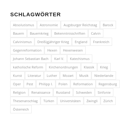
SCHLAGWÖRTER
Absolutismus
Astronomie
Augsburger Reichstag
Barock
Bauern
Bauernkrieg
Bekenntnisschriften
Calvin
Calvinismus
Dreißigjähriger Krieg
England
Frankreich
Gegenreformation
Hexen
Hexenwesen
Johann Sebastian Bach
Karl V.
Katechismus
katholische Reform
Kirchenordnungen
Klassik
Krieg
Kunst
Literatur
Luther
Mozart
Musik
Niederlande
Oper
Pest
Philipp I.
Polen
Reformation
Regensburg
Religion
Renaissance
Russland
Schweden
Sinfonie
Thesenanschlag
Türken
Universitäten
Zwingli
Zürich
Österreich