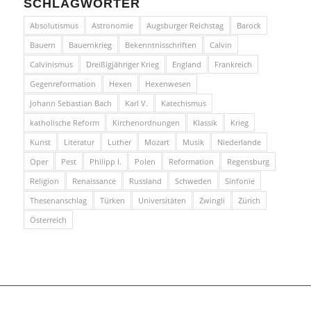
SCHLAGWÖRTER
Absolutismus
Astronomie
Augsburger Reichstag
Barock
Bauern
Bauernkrieg
Bekenntnisschriften
Calvin
Calvinismus
Dreißigjähriger Krieg
England
Frankreich
Gegenreformation
Hexen
Hexenwesen
Johann Sebastian Bach
Karl V.
Katechismus
katholische Reform
Kirchenordnungen
Klassik
Krieg
Kunst
Literatur
Luther
Mozart
Musik
Niederlande
Oper
Pest
Philipp I.
Polen
Reformation
Regensburg
Religion
Renaissance
Russland
Schweden
Sinfonie
Thesenanschlag
Türken
Universitäten
Zwingli
Zürich
Österreich