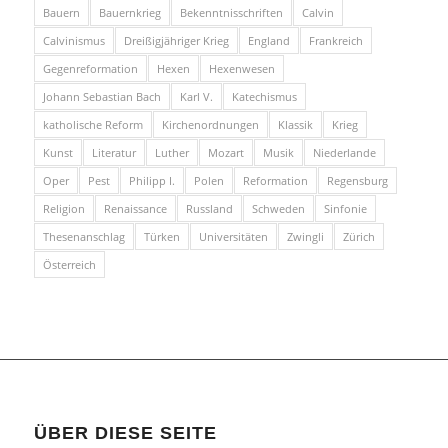
Bauern
Bauernkrieg
Bekenntnisschriften
Calvin
Calvinismus
Dreißigjähriger Krieg
England
Frankreich
Gegenreformation
Hexen
Hexenwesen
Johann Sebastian Bach
Karl V.
Katechismus
katholische Reform
Kirchenordnungen
Klassik
Krieg
Kunst
Literatur
Luther
Mozart
Musik
Niederlande
Oper
Pest
Philipp I.
Polen
Reformation
Regensburg
Religion
Renaissance
Russland
Schweden
Sinfonie
Thesenanschlag
Türken
Universitäten
Zwingli
Zürich
Österreich
ÜBER DIESE SEITE