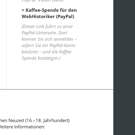
> Kaffee-Spende für den
WebHistoriker (PayPal)
(Dieser Link führt zu einer
PayPal-Unterseite. Dort
können Sie sich anmelden –
sofern Sie ein PayPal-Konto
besitzen – und die Kaffee-
Spende bestätigen.)
ühen Neuzeit (16.–18. Jahrhundert)
Weitere Informationen: