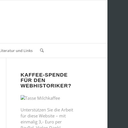
Literatur und Links
KAFFEE-SPENDE
FÜR DEN
WEBHISTORIKER?
Unterstützen Sie die Arbeit
für diese Website – mit
einmalig 3,- Euro per
PayPal. Vielen Dank!