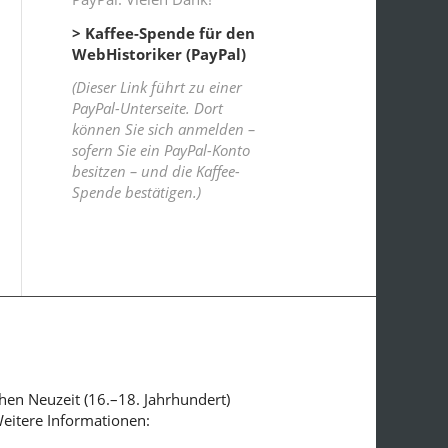
> Kaffee-Spende für den
WebHistoriker (PayPal)
(Dieser Link führt zu einer
PayPal-Unterseite. Dort
können Sie sich anmelden –
sofern Sie ein PayPal-Konto
besitzen – und die Kaffee-
Spende bestätigen.)
ühen Neuzeit (16.–18. Jahrhundert)
Weitere Informationen: