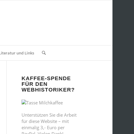
Literatur und Links
KAFFEE-SPENDE
FÜR DEN
WEBHISTORIKER?
Unterstützen Sie die Arbeit
für diese Website – mit
einmalig 3,- Euro per
PayPal. Vielen Dank!