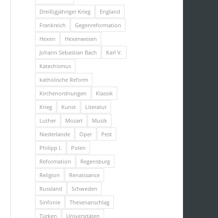
Dreißigjähriger Krieg
England
Frankreich
Gegenreformation
Hexen
Hexenwesen
Johann Sebastian Bach
Karl V.
Katechismus
katholische Reform
Kirchenordnungen
Klassik
Krieg
Kunst
Literatur
Luther
Mozart
Musik
Niederlande
Oper
Pest
Philipp I.
Polen
Reformation
Regensburg
Religion
Renaissance
Russland
Schweden
Sinfonie
Thesenanschlag
Türken
Universitäten