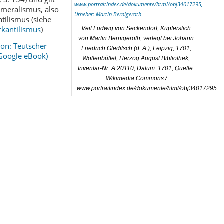
ameralismus, also
tilismus (siehe
rkantilismus
)
Veit Ludwig von Seckendorf, Kupferstich
von Martin Bernigeroth, verlegt bei Johann
von: Teutscher
Friedrich Gleditsch (d. Ä.), Leipzig, 1701;
(Google eBook)
Wolfenbüttel, Herzog August Bibliothek,
Inventar-Nr. A 20110, Datum: 1701, Quelle:
Wikimedia Commons /
www.portraitindex.de/dokumente/html/obj34017295.