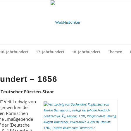
16. Jahrhundert
17. Jahrhundert
18. Jahrhundert
Themen
hundert – 1656
 Teutscher Fürsten-Staat
at“ Veit Ludwig von
agenwerken der
gen Römischen
eine „maßgebende
 dar (Deutsche
 S. 154) und gilt