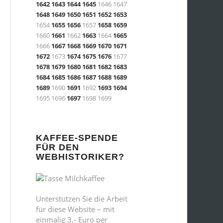
1642
1643
1644
1645
1646 1647
1648
1649
1650
1651
1652
1653
1654
1655
1656
1657
1658
1659
1660
1661
1662
1663
1664
1665
1666
1667
1668
1669
1670
1671
1672
1673
1674
1675
1676
1677
1678
1679
1680
1681
1682
1683
1684
1685
1686
1687
1688
1689
1689
1690
1691
1692
1693
1694
1695 1696
1697
1698 1699
KAFFEE-SPENDE
FÜR DEN
WEBHISTORIKER?
Unterstützen Sie die Arbeit
für diese Website – mit
einmalig 3,- Euro per