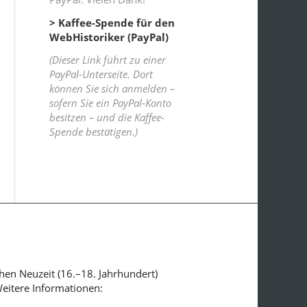
> Kaffee-Spende für den
WebHistoriker (PayPal)
(Dieser Link führt zu einer
PayPal-Unterseite. Dort
können Sie sich anmelden –
sofern Sie ein PayPal-Konto
besitzen – und die Kaffee-
Spende bestätigen.)
ühen Neuzeit (16.–18. Jahrhundert)
Weitere Informationen: