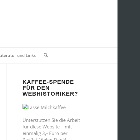
Literatur und Links
KAFFEE-SPENDE
FÜR DEN
WEBHISTORIKER?
Unterstützen Sie die Arbeit
für diese Website – mit
einmalig 3,- Euro per
PayPal. Vielen Dank!