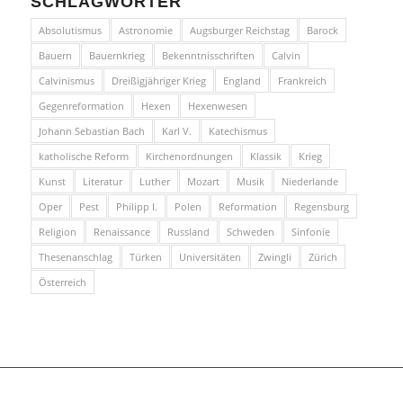
SCHLAGWÖRTER
Absolutismus
Astronomie
Augsburger Reichstag
Barock
Bauern
Bauernkrieg
Bekenntnisschriften
Calvin
Calvinismus
Dreißigjähriger Krieg
England
Frankreich
Gegenreformation
Hexen
Hexenwesen
Johann Sebastian Bach
Karl V.
Katechismus
katholische Reform
Kirchenordnungen
Klassik
Krieg
Kunst
Literatur
Luther
Mozart
Musik
Niederlande
Oper
Pest
Philipp I.
Polen
Reformation
Regensburg
Religion
Renaissance
Russland
Schweden
Sinfonie
Thesenanschlag
Türken
Universitäten
Zwingli
Zürich
Österreich