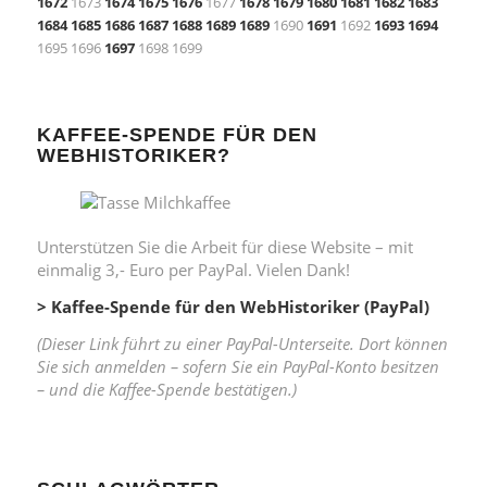
1672
1673
1674
1675
1676
1677
1678
1679
1680
1681
1682
1683
1684
1685
1686
1687
1688
1689
1689
1690
1691
1692
1693
1694
1695 1696
1697
1698 1699
KAFFEE-SPENDE FÜR DEN
WEBHISTORIKER?
Unterstützen Sie die Arbeit für diese Website – mit
einmalig 3,- Euro per PayPal. Vielen Dank!
> Kaffee-Spende für den WebHistoriker (PayPal)
(Dieser Link führt zu einer PayPal-Unterseite. Dort können
Sie sich anmelden – sofern Sie ein PayPal-Konto besitzen
– und die Kaffee-Spende bestätigen.)