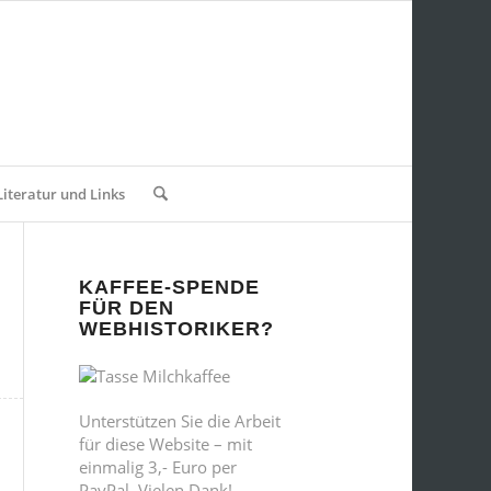
Literatur und Links
KAFFEE-SPENDE
FÜR DEN
WEBHISTORIKER?
Unterstützen Sie die Arbeit
für diese Website – mit
einmalig 3,- Euro per
PayPal. Vielen Dank!