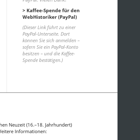
> Kaffee-Spende für den
WebHistoriker (PayPal)
(Dieser Link führt zu einer
PayPal-Unterseite. Dort
können Sie sich anmelden –
sofern Sie ein PayPal-Konto
besitzen – und die Kaffee-
Spende bestätigen.)
ühen Neuzeit (16.–18. Jahrhundert)
Weitere Informationen: