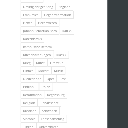
Dreißigjähriger Krieg
England
Frankreich
Gegenreformation
Hexen
Hexenwesen
Johann Sebastian Bach
Karl V.
Katechismus
katholische Reform
Kirchenordnungen
Klassik
Krieg
Kunst
Literatur
Luther
Mozart
Musik
Niederlande
Oper
Pest
Philipp I.
Polen
Reformation
Regensburg
Religion
Renaissance
Russland
Schweden
Sinfonie
Thesenanschlag
Türken
Universitäten