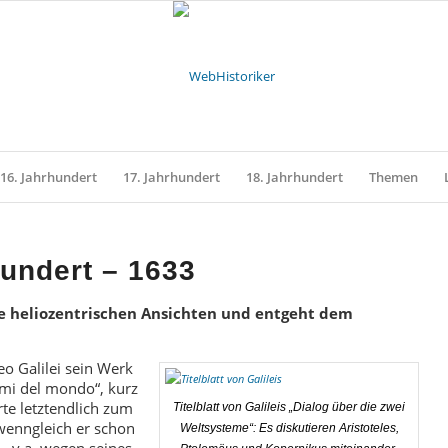
16. Jahrhundert
17. Jahrhundert
18. Jahrhundert
Themen
hundert – 1633
ine heliozentrischen Ansichten und entgeht dem
eo Galilei sein Werk
emi del mondo“, kurz
rte letztendlich zum
Titelblatt von Galileis „Dialog über die zwei
 wenngleich er schon
Weltsysteme“: Es diskutieren Aristoteles,
– v.a. wegen seines