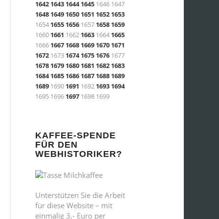
1642
1643
1644
1645
1646 1647
1648
1649
1650
1651
1652
1653
1654
1655
1656
1657
1658
1659
1660
1661
1662
1663
1664
1665
1666
1667
1668
1669
1670
1671
1672
1673
1674
1675
1676
1677
1678
1679
1680
1681
1682
1683
1684
1685
1686
1687
1688
1689
1689
1690
1691
1692
1693
1694
1695 1696
1697
1698 1699
KAFFEE-SPENDE
FÜR DEN
WEBHISTORIKER?
Unterstützen Sie die Arbeit
für diese Website – mit
einmalig 3,- Euro per