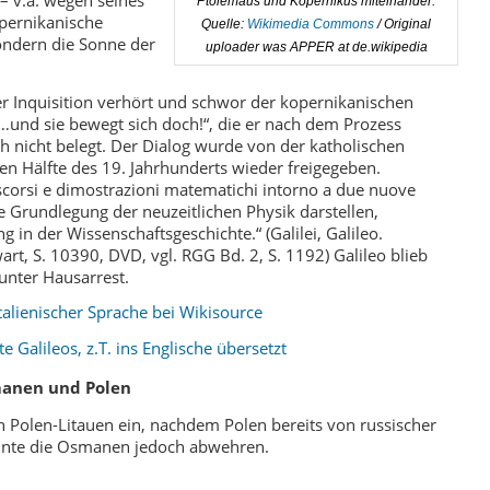
Ptolemäus und Kopernikus miteinander.
opernikanische
Quelle:
Wikimedia Commons
/ Original
sondern die Sonne der
uploader was APPER at de.wikipedia
r Inquisition verhört und schwor der kopernikanischen
„…und sie bewegt sich doch!“, die er nach dem Prozess
sch nicht belegt. Der Dialog wurde von der katholischen
sten Hälfte des 19. Jahrhunderts wieder freigegeben.
scorsi e dimostrazioni matematichi intorno a due nuove
he Grundlegung der neuzeitlichen Physik darstellen,
 in der Wissenschaftsgeschichte.“ (Galilei, Galileo.
rt, S. 10390, DVD, vgl. RGG Bd. 2, S. 1192) Galileo blieb
unter Hausarrest.
italienischer Sprache bei Wikisource
 Galileos, z.T. ins Englische übersetzt
manen und Polen
 Polen-Litauen ein, nachdem Polen bereits von russischer
onnte die Osmanen jedoch abwehren.