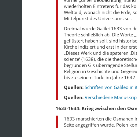
wiederholten Eintretens für das k
Weltbild, wonach nicht die Erde, 
Mittelpunkt des Universums sei.
Dreimal wurde Galilei 1633 von de
Theorie schließlich ab. Die Worte 
geflüstert haben soll, sind histori
Kirche indiziert und erst in der er
„Dieses Werk und die späteren ‚Di
scienze‘ (1638), die die theoretisc
begründen G.s überragende Stellung
Religion in Geschichte und Gegenwa
bis zu seinem Tode im Jahre 1642 
Quellen:
Schriften von Galileo in 
Quellen:
Verschiedene Manuskripte
1633-1634: Krieg zwischen den Os
1633 marschierten die Osmanen in
Seite angegriffen wurde. Polen k