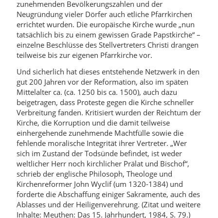
zunehmenden Bevölkerungszahlen und der
Neugründung vieler Dörfer auch etliche Pfarrkirchen
errichtet wurden. Die europäische Kirche wurde „nun
tatsächlich bis zu einem gewissen Grade Papstkirche“ –
einzelne Beschlüsse des Stellvertreters Christi drangen
teilweise bis zur eigenen Pfarrkirche vor.
Und sicherlich hat dieses entstehende Netzwerk in den
gut 200 Jahren vor der Reformation, also im späten
Mittelalter ca. (ca. 1250 bis ca. 1500), auch dazu
beigetragen, dass Proteste gegen die Kirche schneller
Verbreitung fanden. Kritisiert wurden der Reichtum der
Kirche, die Korruption und die damit teilweise
einhergehende zunehmende Machtfülle sowie die
fehlende moralische Integrität ihrer Vertreter. „Wer
sich im Zustand der Todsünde befindet, ist weder
weltlicher Herr noch kirchlicher Prälat und Bischof“,
schrieb der englische Philosoph, Theologe und
Kirchenreformer John Wyclif (um 1320-1384) und
forderte die Abschaffung einiger Sakramente, auch des
Ablasses und der Heiligenverehrung. (Zitat und weitere
Inhalte: Meuthen: Das 15. Jahrhundert, 1984, S. 79.)