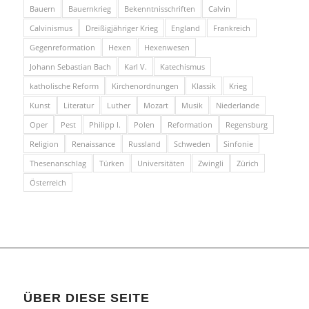
Bauern
Bauernkrieg
Bekenntnisschriften
Calvin
Calvinismus
Dreißigjähriger Krieg
England
Frankreich
Gegenreformation
Hexen
Hexenwesen
Johann Sebastian Bach
Karl V.
Katechismus
katholische Reform
Kirchenordnungen
Klassik
Krieg
Kunst
Literatur
Luther
Mozart
Musik
Niederlande
Oper
Pest
Philipp I.
Polen
Reformation
Regensburg
Religion
Renaissance
Russland
Schweden
Sinfonie
Thesenanschlag
Türken
Universitäten
Zwingli
Zürich
Österreich
ÜBER DIESE SEITE