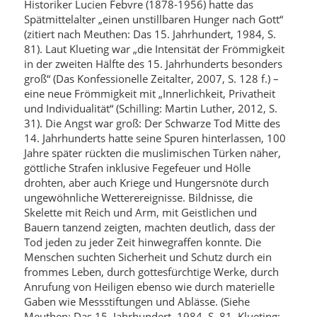
Historiker Lucien Febvre (1878-1956) hatte das
Spätmittelalter „einen unstillbaren Hunger nach Gott“
(zitiert nach Meuthen: Das 15. Jahrhundert, 1984, S.
81). Laut Klueting war „die Intensität der Frömmigkeit
in der zweiten Hälfte des 15. Jahrhunderts besonders
groß“ (Das Konfessionelle Zeitalter, 2007, S. 128 f.) –
eine neue Frömmigkeit mit „Innerlichkeit, Privatheit
und Individualität“ (Schilling: Martin Luther, 2012, S.
31). Die Angst war groß: Der Schwarze Tod Mitte des
14. Jahrhunderts hatte seine Spuren hinterlassen, 100
Jahre später rückten die muslimischen Türken näher,
göttliche Strafen inklusive Fegefeuer und Hölle
drohten, aber auch Kriege und Hungersnöte durch
ungewöhnliche Wetterereignisse. Bildnisse, die
Skelette mit Reich und Arm, mit Geistlichen und
Bauern tanzend zeigten, machten deutlich, dass der
Tod jeden zu jeder Zeit hinwegraffen konnte. Die
Menschen suchten Sicherheit und Schutz durch ein
frommes Leben, durch gottesfürchtige Werke, durch
Anrufung von Heiligen ebenso wie durch materielle
Gaben wie Messstiftungen und Ablässe. (Siehe
Meuthen: Das 15. Jahrhundert, 1984, S. 81, Klueting: