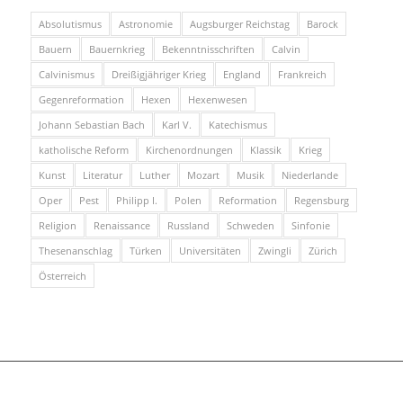
Absolutismus
Astronomie
Augsburger Reichstag
Barock
Bauern
Bauernkrieg
Bekenntnisschriften
Calvin
Calvinismus
Dreißigjähriger Krieg
England
Frankreich
Gegenreformation
Hexen
Hexenwesen
Johann Sebastian Bach
Karl V.
Katechismus
katholische Reform
Kirchenordnungen
Klassik
Krieg
Kunst
Literatur
Luther
Mozart
Musik
Niederlande
Oper
Pest
Philipp I.
Polen
Reformation
Regensburg
Religion
Renaissance
Russland
Schweden
Sinfonie
Thesenanschlag
Türken
Universitäten
Zwingli
Zürich
Österreich