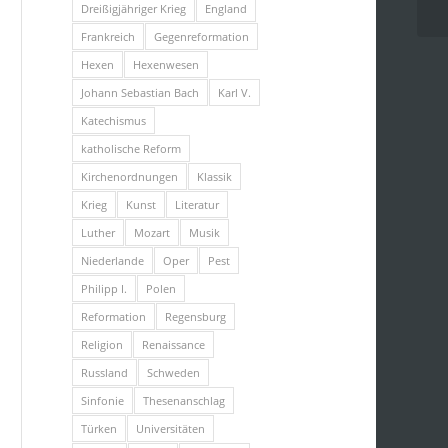
Dreißigjähriger Krieg
England
Frankreich
Gegenreformation
Hexen
Hexenwesen
Johann Sebastian Bach
Karl V.
Katechismus
katholische Reform
Kirchenordnungen
Klassik
Krieg
Kunst
Literatur
Luther
Mozart
Musik
Niederlande
Oper
Pest
Philipp I.
Polen
Reformation
Regensburg
Religion
Renaissance
Russland
Schweden
Sinfonie
Thesenanschlag
Türken
Universitäten