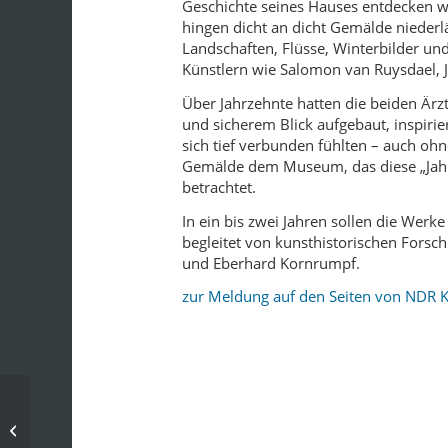
Geschichte seines Hauses entdecken 
hingen dicht an dicht Gemälde niederl
Landschaften, Flüsse, Winterbilder un
Künstlern wie Salomon van Ruysdael, 
Über Jahrzehnte hatten die beiden Är
und sicherem Blick aufgebaut, inspir
sich tief verbunden fühlten – auch oh
Gemälde dem Museum, das diese „Jah
betrachtet.
In ein bis zwei Jahren sollen die Werk
begleitet von kunsthistorischen Forsch
und Eberhard Kornrumpf.
zur Meldung auf den Seiten von NDR K
Interview: Manfred Pfister über sein
monumentales Werk zur englischen