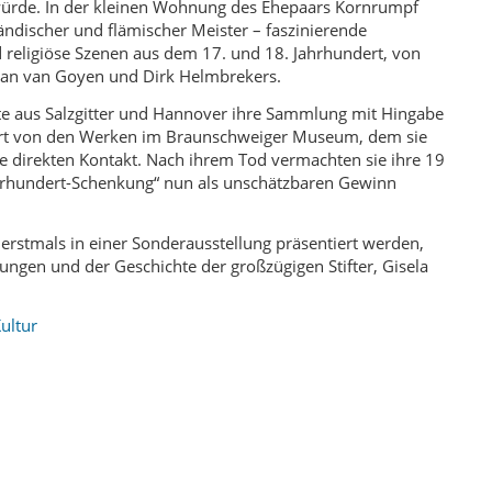
würde. In der kleinen Wohnung des Ehepaars Kornrumpf
ändischer und flämischer Meister – faszinierende
d religiöse Szenen aus dem 17. und 18. Jahrhundert, von
Jan van Goyen und Dirk Helmbrekers.
zte aus Salzgitter und Hannover ihre Sammlung mit Hingabe
iert von den Werken im Braunschweiger Museum, dem sie
ne direkten Kontakt. Nach ihrem Tod vermachten sie ihre 19
rhundert-Schenkung“ nun als unschätzbaren Gewinn
e erstmals in einer Sonderausstellung präsentiert werden,
ungen und der Geschichte der großzügigen Stifter, Gisela
ultur