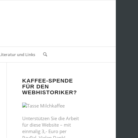
Literatur und Links
KAFFEE-SPENDE
FÜR DEN
WEBHISTORIKER?
Unterstützen Sie die Arbeit
für diese Website – mit
einmalig 3,- Euro per
PayPal. Vielen Dank!