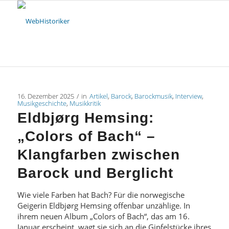
16. Dezember 2025
/
in
Artikel
,
Barock
,
Barockmusik
,
Interview
,
Musikgeschichte
,
Musikkritik
Eldbjørg Hemsing:
„Colors of Bach“ –
Klangfarben zwischen
Barock und Berglicht
Wie viele Farben hat Bach? Für die norwegische
Geigerin Eldbjørg Hemsing offenbar unzählige. In
ihrem neuen Album „Colors of Bach“, das am 16.
Januar erscheint, wagt sie sich an die Gipfelstücke ihres