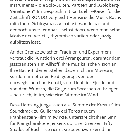
Instruments – die Solo-Suiten, Partiten und „Goldberg-
Variationen“. Im Gespräch mit Kai Luehrs-Kaiser für die
Zeitschrift RONDO vergleicht Hemsing die Musik Bachs
mit einem Gebirgsmassiv: robust, wandelbar und
dennoch unverkennbar – selbst dann, wenn man seine
Motive neu verteilt, rhythmisch variiert oder jazzig
aufblitzen lässt.
An der Grenze zwischen Tradition und Experiment
vertraut die Künstlerin drei Arrangeuren, darunter dem
Jazzpianisten Tim Allhoff, ihre musikalische Vision an.
Ihre Bach-Bilder entstehen dabei nicht im Museum,
sondern im offenen Feld: geprägt von der
norwegischen Landschaft, vom Licht der Fjorde und
von dem Wunsch, die Geige zum Sprechen zu bringen
– natürlich, intim, wie eine Stimme im Wind.
Dass Hemsing jüngst auch als „Stimme der Kreatur“ im
Soundtrack zu Guillermo del Toros neuem
Frankenstein-Film mitwirkte, unterstreicht ihren Sinn
für Klangcharaktere jenseits üblicher Grenzen. Fifty
Shades of Bach – so nennt sie augenzwinkernd ihr