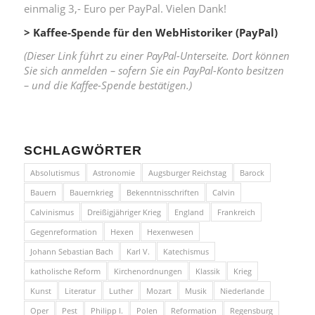
einmalig 3,- Euro per PayPal. Vielen Dank!
> Kaffee-Spende für den WebHistoriker (PayPal)
(Dieser Link führt zu einer PayPal-Unterseite. Dort können
Sie sich anmelden – sofern Sie ein PayPal-Konto besitzen
– und die Kaffee-Spende bestätigen.)
SCHLAGWÖRTER
Absolutismus
Astronomie
Augsburger Reichstag
Barock
Bauern
Bauernkrieg
Bekenntnisschriften
Calvin
Calvinismus
Dreißigjähriger Krieg
England
Frankreich
Gegenreformation
Hexen
Hexenwesen
Johann Sebastian Bach
Karl V.
Katechismus
katholische Reform
Kirchenordnungen
Klassik
Krieg
Kunst
Literatur
Luther
Mozart
Musik
Niederlande
Oper
Pest
Philipp I.
Polen
Reformation
Regensburg