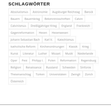
SCHLAGWÖRTER
Absolutismus
Astronomie
Augsburger Reichstag
Barock
Bauern
Bauernkrieg
Bekenntnisschriften
Calvin
Calvinismus
Dreißigjähriger Krieg
England
Frankreich
Gegenreformation
Hexen
Hexenwesen
Johann Sebastian Bach
Karl V.
Katechismus
katholische Reform
Kirchenordnungen
Klassik
Krieg
Kunst
Literatur
Luther
Mozart
Musik
Niederlande
Oper
Pest
Philipp I.
Polen
Reformation
Regensburg
Religion
Renaissance
Russland
Schweden
Sinfonie
Thesenanschlag
Türken
Universitäten
Zwingli
Zürich
Österreich