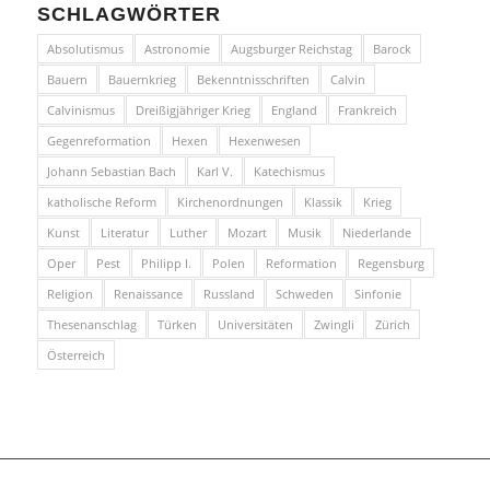
SCHLAGWÖRTER
Absolutismus
Astronomie
Augsburger Reichstag
Barock
Bauern
Bauernkrieg
Bekenntnisschriften
Calvin
Calvinismus
Dreißigjähriger Krieg
England
Frankreich
Gegenreformation
Hexen
Hexenwesen
Johann Sebastian Bach
Karl V.
Katechismus
katholische Reform
Kirchenordnungen
Klassik
Krieg
Kunst
Literatur
Luther
Mozart
Musik
Niederlande
Oper
Pest
Philipp I.
Polen
Reformation
Regensburg
Religion
Renaissance
Russland
Schweden
Sinfonie
Thesenanschlag
Türken
Universitäten
Zwingli
Zürich
Österreich