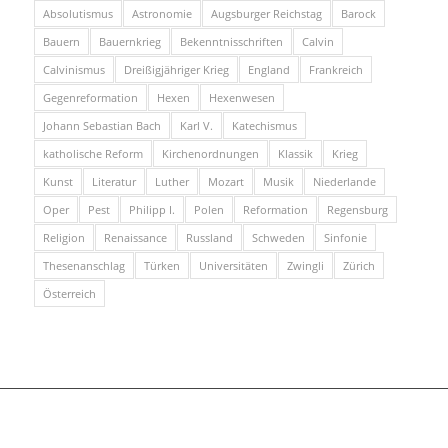
Absolutismus
Astronomie
Augsburger Reichstag
Barock
Bauern
Bauernkrieg
Bekenntnisschriften
Calvin
Calvinismus
Dreißigjähriger Krieg
England
Frankreich
Gegenreformation
Hexen
Hexenwesen
Johann Sebastian Bach
Karl V.
Katechismus
katholische Reform
Kirchenordnungen
Klassik
Krieg
Kunst
Literatur
Luther
Mozart
Musik
Niederlande
Oper
Pest
Philipp I.
Polen
Reformation
Regensburg
Religion
Renaissance
Russland
Schweden
Sinfonie
Thesenanschlag
Türken
Universitäten
Zwingli
Zürich
Österreich