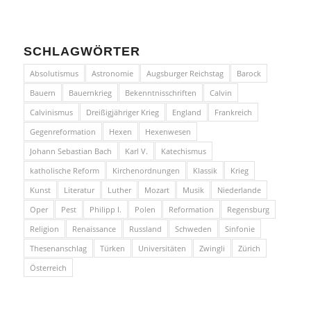
SCHLAGWÖRTER
Absolutismus
Astronomie
Augsburger Reichstag
Barock
Bauern
Bauernkrieg
Bekenntnisschriften
Calvin
Calvinismus
Dreißigjähriger Krieg
England
Frankreich
Gegenreformation
Hexen
Hexenwesen
Johann Sebastian Bach
Karl V.
Katechismus
katholische Reform
Kirchenordnungen
Klassik
Krieg
Kunst
Literatur
Luther
Mozart
Musik
Niederlande
Oper
Pest
Philipp I.
Polen
Reformation
Regensburg
Religion
Renaissance
Russland
Schweden
Sinfonie
Thesenanschlag
Türken
Universitäten
Zwingli
Zürich
Österreich