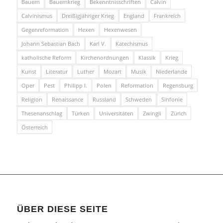
Bauern
Bauernkrieg
Bekenntnisschriften
Calvin
Calvinismus
Dreißigjähriger Krieg
England
Frankreich
Gegenreformation
Hexen
Hexenwesen
Johann Sebastian Bach
Karl V.
Katechismus
katholische Reform
Kirchenordnungen
Klassik
Krieg
Kunst
Literatur
Luther
Mozart
Musik
Niederlande
Oper
Pest
Philipp I.
Polen
Reformation
Regensburg
Religion
Renaissance
Russland
Schweden
Sinfonie
Thesenanschlag
Türken
Universitäten
Zwingli
Zürich
Österreich
ÜBER DIESE SEITE