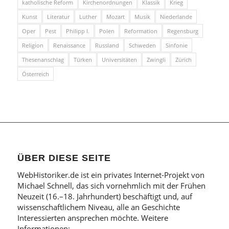
katholische Reform
Kirchenordnungen
Klassik
Krieg
Kunst
Literatur
Luther
Mozart
Musik
Niederlande
Oper
Pest
Philipp I.
Polen
Reformation
Regensburg
Religion
Renaissance
Russland
Schweden
Sinfonie
Thesenanschlag
Türken
Universitäten
Zwingli
Zürich
Österreich
ÜBER DIESE SEITE
WebHistoriker.de ist ein privates Internet-Projekt von
Michael Schnell, das sich vornehmlich mit der Frühen
Neuzeit (16.–18. Jahrhundert) beschäftigt und, auf
wissenschaftlichem Niveau, alle an Geschichte
Interessierten ansprechen möchte. Weitere
Informationen: