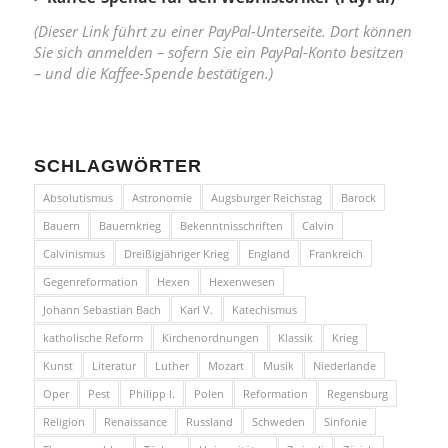
(Dieser Link führt zu einer PayPal-Unterseite. Dort können
Sie sich anmelden – sofern Sie ein PayPal-Konto besitzen
– und die Kaffee-Spende bestätigen.)
SCHLAGWÖRTER
Absolutismus
Astronomie
Augsburger Reichstag
Barock
Bauern
Bauernkrieg
Bekenntnisschriften
Calvin
Calvinismus
Dreißigjähriger Krieg
England
Frankreich
Gegenreformation
Hexen
Hexenwesen
Johann Sebastian Bach
Karl V.
Katechismus
katholische Reform
Kirchenordnungen
Klassik
Krieg
Kunst
Literatur
Luther
Mozart
Musik
Niederlande
Oper
Pest
Philipp I.
Polen
Reformation
Regensburg
Religion
Renaissance
Russland
Schweden
Sinfonie