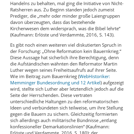
Handelns zu behalten, mal ging die Initiative von Nicht-
Ratsherren aus. Zu Beginn standen jedoch zumeist
Prediger, die „mehr oder minder große Laiengruppen
davon überzeugten, dass das bestehende
Kirchenwesen dem widersprach, was die Bibel lehrte“
(Kaufmann: Erlöste und Verdammte, 2016, S. 143).
Es gibt noch einen weiteren viel diskutierten Spruch in
der Forschung: „Ohne Reformation kein Bauernkrieg.“
Diese Aussage hat sicherlich ihre Berechtigung, denn
die Aufständischen wähnten den Reformator Martin
Luther wegen seines Freiheitsaufrufs auf ihrer Seite.
Wie im Beitrag zum Bauernkrieg (
WebHistoriker:
Memminger Bundesordnung und 12 Artikel
) aufgezeigt
wird, stellte sich Luther aber letztendlich jedoch auf die
Seite der Herrschenden. Diese vertraten
unterschiedliche Haltungen zu den reformatorischen
Ideen und verbündeten sich teilweise, um ihre Stellung
gegen die Bauern zu sichern. Gleichzeitig formierten
sich allerdings auch militärische Bündnisse „entlang
konfessioneller Demarkationslinien“ (Kaufmann:
Erlöste und Verdammte, 2016, S. 180): der