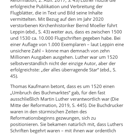
Reformation, 2. Aufl. 2017, S. 43) Luther nutzte die
erfolgreiche Publikation und Verbreitung der
Flugblätter, die in Text und Bild seine Inhalte
vermittelten. Mit Bezug auf den im Jahr 2020
verstorbenen Kirchenhistoriker Bernd Moeller führt
Leppin (ebd., S. 43) weiter aus, dass es zwischen 1500
und 1530 ca. 10.000 Flugschriften gegeben habe. Bei
einer Auflage von 1.000 Exemplaren – laut Leppin eine
unsichere Zahl – könne man demnach von zehn
Millionen Ausgaben ausgehen. Luther war um 1520
selbstverständlich nicht der einzige Autor, aber der
erfolgreichste: „der alles überragende Star“ (ebd., S.
45).
Thomas Kaufmann betont, dass es um 1520 einen
„Umbruch des Buchmarktes“ gab, für den fast
ausschließlich Martin Luther verantwortlich war (Die
Mitte der Reformation, 2019, S. 445). Die Buchdrucker
waren in den stürmischen Zeiten des
Reformationsbeginns gezwungen, sich zu
positionieren. Sie bekamen natürlich mit, dass Luthers
Schriften begehrt waren – mit ihnen war ordentlich