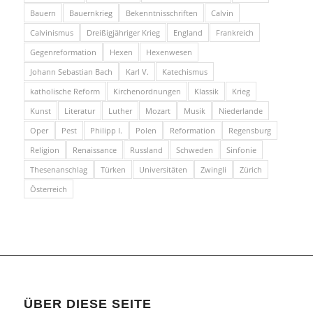
Bauern
Bauernkrieg
Bekenntnisschriften
Calvin
Calvinismus
Dreißigjähriger Krieg
England
Frankreich
Gegenreformation
Hexen
Hexenwesen
Johann Sebastian Bach
Karl V.
Katechismus
katholische Reform
Kirchenordnungen
Klassik
Krieg
Kunst
Literatur
Luther
Mozart
Musik
Niederlande
Oper
Pest
Philipp I.
Polen
Reformation
Regensburg
Religion
Renaissance
Russland
Schweden
Sinfonie
Thesenanschlag
Türken
Universitäten
Zwingli
Zürich
Österreich
ÜBER DIESE SEITE