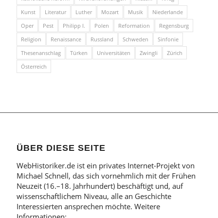
Kunst
Literatur
Luther
Mozart
Musik
Niederlande
Oper
Pest
Philipp I.
Polen
Reformation
Regensburg
Religion
Renaissance
Russland
Schweden
Sinfonie
Thesenanschlag
Türken
Universitäten
Zwingli
Zürich
Österreich
ÜBER DIESE SEITE
WebHistoriker.de ist ein privates Internet-Projekt von
Michael Schnell, das sich vornehmlich mit der Frühen
Neuzeit (16.–18. Jahrhundert) beschäftigt und, auf
wissenschaftlichem Niveau, alle an Geschichte
Interessierten ansprechen möchte. Weitere
Informationen: