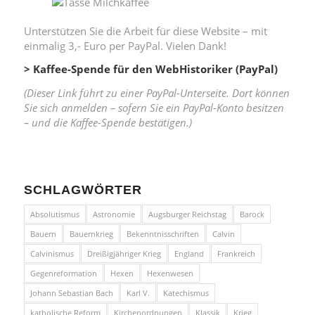
Unterstützen Sie die Arbeit für diese Website – mit
einmalig 3,- Euro per PayPal. Vielen Dank!
> Kaffee-Spende für den WebHistoriker (PayPal)
(Dieser Link führt zu einer PayPal-Unterseite. Dort können
Sie sich anmelden – sofern Sie ein PayPal-Konto besitzen
– und die Kaffee-Spende bestätigen.)
SCHLAGWÖRTER
Absolutismus
Astronomie
Augsburger Reichstag
Barock
Bauern
Bauernkrieg
Bekenntnisschriften
Calvin
Calvinismus
Dreißigjähriger Krieg
England
Frankreich
Gegenreformation
Hexen
Hexenwesen
Johann Sebastian Bach
Karl V.
Katechismus
katholische Reform
Kirchenordnungen
Klassik
Krieg