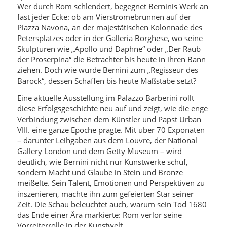
Wer durch Rom schlendert, begegnet Berninis Werk an
fast jeder Ecke: ob am Vierströmebrunnen auf der
Piazza Navona, an der majestätischen Kolonnade des
Petersplatzes oder in der Galleria Borghese, wo seine
Skulpturen wie „Apollo und Daphne“ oder „Der Raub
der Proserpina“ die Betrachter bis heute in ihren Bann
ziehen. Doch wie wurde Bernini zum „Regisseur des
Barock“, dessen Schaffen bis heute Maßstäbe setzt?
Eine aktuelle Ausstellung im Palazzo Barberini rollt
diese Erfolgsgeschichte neu auf und zeigt, wie die enge
Verbindung zwischen dem Künstler und Papst Urban
VIII. eine ganze Epoche prägte. Mit über 70 Exponaten
– darunter Leihgaben aus dem Louvre, der National
Gallery London und dem Getty Museum – wird
deutlich, wie Bernini nicht nur Kunstwerke schuf,
sondern Macht und Glaube in Stein und Bronze
meißelte. Sein Talent, Emotionen und Perspektiven zu
inszenieren, machte ihn zum gefeierten Star seiner
Zeit. Die Schau beleuchtet auch, warum sein Tod 1680
das Ende einer Ära markierte: Rom verlor seine
Vorreiterrolle in der Kunstwelt.