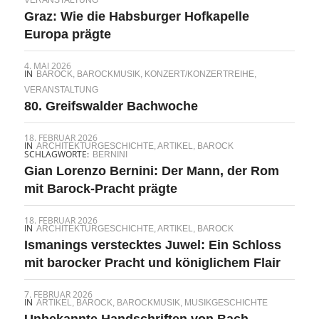
Graz: Wie die Habsburger Hofkapelle
Europa prägte
4. MAI 2026
IN
BAROCK
,
BAROCKMUSIK
,
KONZERT/KONZERTREIHE
,
VERANSTALTUNG
80. Greifswalder Bachwoche
18. FEBRUAR 2026
IN
ARCHITEKTURGESCHICHTE
,
ARTIKEL
,
BAROCK
SCHLAGWORTE:
BERNINI
Gian Lorenzo Bernini: Der Mann, der Rom
mit Barock-Pracht prägte
18. FEBRUAR 2026
IN
ARCHITEKTURGESCHICHTE
,
ARTIKEL
,
BAROCK
Ismanings verstecktes Juwel: Ein Schloss
mit barocker Pracht und königlichem Flair
7. FEBRUAR 2026
IN
ARTIKEL
,
BAROCK
,
BAROCKMUSIK
,
MUSIKGESCHICHTE
Unbekannte Handschriften von Bach,