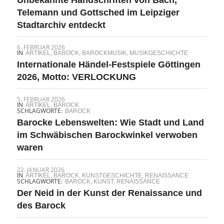
Telemann und Gottsched im Leipziger
Stadtarchiv entdeckt
6. FEBRUAR 2026
IN
ARTIKEL
,
BAROCK
,
BAROCKMUSIK
,
MUSIKGESCHICHTE
Internationale Händel-Festspiele Göttingen
2026, Motto: VERLOCKUNG
5. FEBRUAR 2026
IN
ARTIKEL
,
BAROCK
SCHLAGWORTE:
BAROCK
Barocke Lebenswelten: Wie Stadt und Land
im Schwäbischen Barockwinkel verwoben
waren
22. JANUAR 2026
IN
ARTIKEL
,
BAROCK
,
KUNSTGESCHICHTE
,
RENAISSANCE
SCHLAGWORTE:
BAROCK
,
KUNST
,
RENAISSANCE
Der Neid in der Kunst der Renaissance und
des Barock