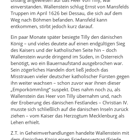
bislang angewiesen auf das Heer von Tilly, war
einverstanden. Wallenstein schlug Ernst von Mansfelds
Truppen im April 1626 bei Dessau, die sich auf dem
Weg nach Böhmen befanden. Mansfeld kann
entkommen, stirbt jedoch kurz darauf.
Ein paar Monate später besiegte Tilly den dänischen
König – und vieles deutete auf einen endgültigen Sieg
des Kaisers und der katholischen Seite hin – doch
Wallenstein wurde dringend im Süden, in Österreich
benötigt, wo ein Bauernaufstand ausgebrochen war.
Sein zögerliches Handeln dort ließ jedoch das
Misstrauen vieler deutscher katholischer Fürsten gegen
ihn weiter wachsen – schon zuvor war ihnen dieser
„Emporkömmling“ suspekt. Dies nahm noch zu, als
Wallenstein das Heer von Tilly übernahm und, nach
der Eroberung des dänischen Festlandes – Christian IV.
musste sich schließlich auf die dänischen Inseln zurück
ziehen – vom Kaiser das Herzogtum Mecklenburg als
Lehen erhielt.
Z.T. in Geheimverhandlungen handelte Wallenstein mit
dem dänischen König einen Friedensvertrag (Friede