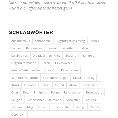
Sie sich anmelden – sofern Sie ein PayPal-Konto besitzen
– und die Kaffee-Spende bestätigen.)
SCHLAGWÖRTER
Absolutismus
Astronomie
Augsburger Reichstag
Barock
Bauern
Bauernkrieg
Bekenntnisschriften
Calvin
Calvinismus
Dreißigjähriger Krieg
England
Frankreich
Gegenreformation
Hexen
Hexenwesen
Johann Sebastian Bach
Karl V.
Katechismus
katholische Reform
Kirchenordnungen
Klassik
Krieg
Kunst
Literatur
Luther
Mozart
Musik
Niederlande
Oper
Pest
Philipp I.
Polen
Reformation
Regensburg
Religion
Renaissance
Russland
Schweden
Sinfonie
Thesenanschlag
Türken
Universitäten
Zwingli
Zürich
Österreich