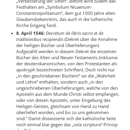
„Verbesserung der Sitten“. Betont wird zudem das
Festhalten am „Symbolum Nicaenum-
Constantinopolitanum“, dem gut 1000 Jahre alten
Glaubensbekenntnis, das auch in die lutherische
Kirche Eingang fand.
8. April 1546:
Decretum de libris sacris et de
traditionibus recipiendis
(Dekret über die Annahme
der heiligen Bücher und Überlieferungen)
Aufgezählt werden in diesem Dekret die einzelnen
Bücher des Alten und Neuen Testaments (inklusive
der deuterokanonischen, von den Protestanten als
apokryph bezeichneten Schriften). Doch nicht nur
„in den geschriebenen Büchern“ sei die „Wahrheit
und Lehre“ enthalten, sondern auch „in den
ungeschriebenen Überlieferungen, welche von den
Aposteln aus dem Munde Christi selbst empfangen,
oder von diesen Aposteln, unter Eingebung des
Heiligen Geistes, gleichsam von Hand zu Hand
überliefert worden, und bis zu uns gekommen
sind.“ Damit distanzierte sich die katholische Seite
noch einmal klar gegen das „sola scriptura“-Prinzip