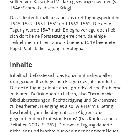
sollten von Kaiser Karl V. dazu gezwungen werden (s.
1546: Schmalkaldischer Krieg).
Das Trienter Konzil bestand aus drei Tagungsperioden:
1545-1547, 1551-1552 und 1562-1563. Die erste
Tagung wurde 1547 nach Bologna verlegt, doch ließ
sich dort keine Fortsetzung erreichen, da einige
Teilnehmer in Trient zurück blieben. 1549 beendete
Papst Paul III. die Tagung in Bologna.
Inhalte
Inhaltlich befasste sich das Konzil mit nahezu allen
drängenden theologischen Fragen des Jahrhunderts.
Die erste Tagung diente dazu, grundsätzliche Probleme
zu klären, Definitionen zu liefern, also Themen wie
Bibelübersetzungen, Rechtfertigung und Sakramente
zu bearbeiten. Hier ging es also, wie Harm Klueting
beschreibt, „um die dogmatische Abgrenzung
gegenüber dem Protestantismus“ (Das Konfessionelle
Zeitalter, 2007, S. 262). Die zweite Tagung dauerte
nicht lang und brachte nur wenig nennenswert Neues