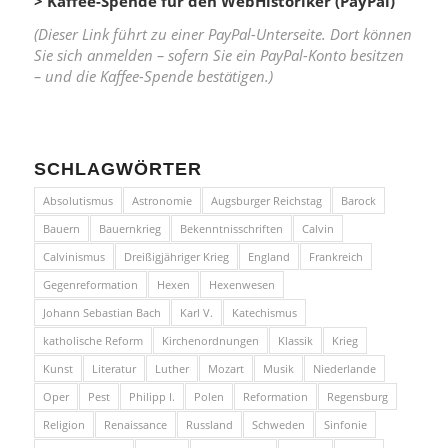
> Kaffee-Spende für den WebHistoriker (PayPal)
(Dieser Link führt zu einer PayPal-Unterseite. Dort können
Sie sich anmelden – sofern Sie ein PayPal-Konto besitzen
– und die Kaffee-Spende bestätigen.)
SCHLAGWÖRTER
Absolutismus
Astronomie
Augsburger Reichstag
Barock
Bauern
Bauernkrieg
Bekenntnisschriften
Calvin
Calvinismus
Dreißigjähriger Krieg
England
Frankreich
Gegenreformation
Hexen
Hexenwesen
Johann Sebastian Bach
Karl V.
Katechismus
katholische Reform
Kirchenordnungen
Klassik
Krieg
Kunst
Literatur
Luther
Mozart
Musik
Niederlande
Oper
Pest
Philipp I.
Polen
Reformation
Regensburg
Religion
Renaissance
Russland
Schweden
Sinfonie