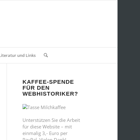
Literatur und Links
KAFFEE-SPENDE
FÜR DEN
WEBHISTORIKER?
Unterstützen Sie die Arbeit
für diese Website – mit
einmalig 3,- Euro per
PayPal. Vielen Dank!