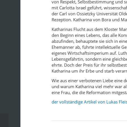
von Respekt, Selbstbestimmung und so
mit Carlotta Israel geführt, wissensch
der Carl von Ossietzky Universität Ol
Rezeption. Katharina von Bora und Mar
Katharinas Flucht aus dem Kloster Mar
den Beginn eines Lebens, das alle Konv
abzufinden, behauptete sie sich in ei
Ehemänner ab, führte intellektuelle G
eigenes Wirtschaftsimperium auf. Luther
Lebensgefährtin, sondern eine gleichb
ehrte. Doch der Preis für ihr selbstb
Katharina um ihr Erbe und starb verar
Wie aus einer verbotenen Liebe eine 
und warum Katharina viel mehr war als 
eine Frau, die die Reformation mitgesta
der vollständige Artikel von Lukas Fl
Sehepunkte-Ausgabe Februar 2026