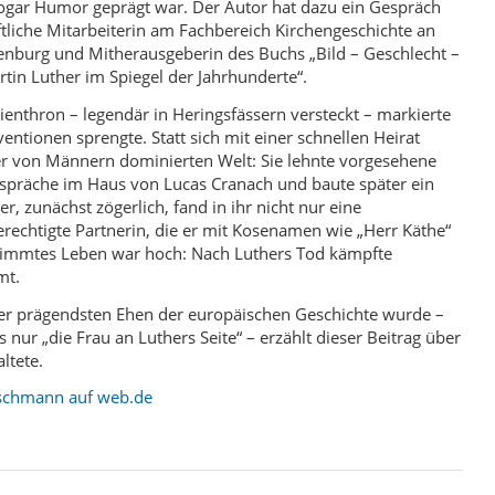
gar Humor geprägt war. Der Autor hat dazu ein Gespräch
aftliche Mitarbeiterin am Fachbereich Kirchengeschichte an
denburg und Mitherausgeberin des Buchs „Bild – Geschlecht –
tin Luther im Spiegel der Jahrhunderte“.
ienthron – legendär in Heringsfässern versteckt – markierte
entionen sprengte. Statt sich mit einer schnellen Heirat
ner von Männern dominierten Welt: Sie lehnte vorgesehene
espräche im Haus von Lucas Cranach und baute später ein
, zunächst zögerlich, fand in ihr nicht nur eine
erechtigte Partnerin, die er mit Kosenamen wie „Herr Käthe“
estimmtes Leben war hoch: Nach Luthers Tod kämpfte
mt.
der prägendsten Ehen der europäischen Geschichte wurde –
nur „die Frau an Luthers Seite“ – erzählt dieser Beitrag über
ltete.
eischmann auf web.de