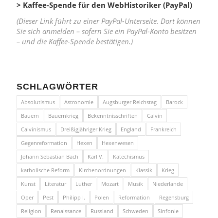
> Kaffee-Spende für den WebHistoriker (PayPal)
(Dieser Link führt zu einer PayPal-Unterseite. Dort können
Sie sich anmelden – sofern Sie ein PayPal-Konto besitzen
– und die Kaffee-Spende bestätigen.)
SCHLAGWÖRTER
Absolutismus
Astronomie
Augsburger Reichstag
Barock
Bauern
Bauernkrieg
Bekenntnisschriften
Calvin
Calvinismus
Dreißigjähriger Krieg
England
Frankreich
Gegenreformation
Hexen
Hexenwesen
Johann Sebastian Bach
Karl V.
Katechismus
katholische Reform
Kirchenordnungen
Klassik
Krieg
Kunst
Literatur
Luther
Mozart
Musik
Niederlande
Oper
Pest
Philipp I.
Polen
Reformation
Regensburg
Religion
Renaissance
Russland
Schweden
Sinfonie