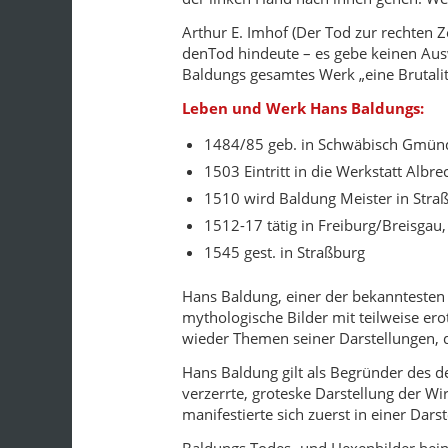
Arthur E. Imhof (Der Tod zur rechten Ze
denTod hindeute – es gebe keinen Aus
Baldungs gesamtes Werk „eine Brutali
Leben und Werk Hans Baldungs:
1484/85 geb. in Schwäbisch Gmün
1503 Eintritt in die Werkstatt Albr
1510 wird Baldung Meister in Straß
1512-17 tätig in Freiburg/Breisgau
1545 gest. in Straßburg
Hans Baldung, einer der bekanntesten S
mythologische Bilder mit teilweise e
wieder Themen seiner Darstellungen, d
Hans Baldung gilt als Begründer des de
verzerrte, groteske Darstellung der W
manifestierte sich zuerst in einer Dars
Baldungs Todes- und Hexenbilder beinh