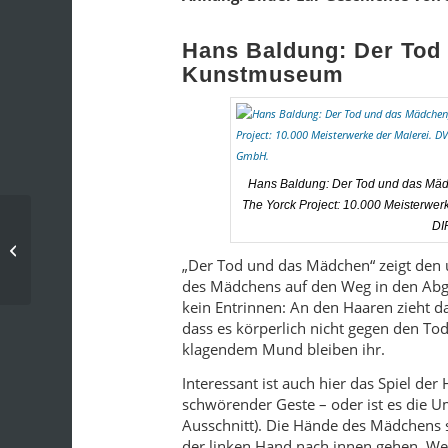
Hans Baldung: Der Tod 
Kunstmuseum
Hans Baldung: Der Tod und das Mäd
The Yorck Project: 10.000 Meisterwe
DI
Spätmittelalter und Frühe Neuzeit:
Sterben, Tod und Jenseits – Totentä...
„Der Tod und das Mädchen“ zeigt den 
des Mädchens auf den Weg in den Abgr
kein Entrinnen: An den Haaren zieht da
dass es körperlich nicht gegen den To
klagendem Mund bleiben ihr.
Interessant ist auch hier das Spiel der
schwörender Geste – oder ist es die U
Ausschnitt). Die Hände des Mädchens s
der linken Hand nach innen gehen. Wel