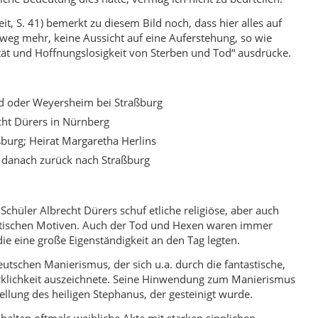
it, S. 41) bemerkt zu diesem Bild noch, dass hier alles auf
weg mehr, keine Aussicht auf eine Auferstehung, so wie
tät und Hoffnungslosigkeit von Sterben und Tod“ ausdrücke.
d oder Weyersheim bei Straßburg
echt Dürers in Nürnberg
burg; Heirat Margaretha Herlins
, danach zurück nach Straßburg
chüler Albrecht Dürers schuf etliche religiöse, aber auch
rotischen Motiven. Auch der Tod und Hexen waren immer
ie eine große Eigenständigkeit an den Tag legten.
utschen Manierismus, der sich u.a. durch die fantastische,
irklichkeit auszeichnete. Seine Hinwendung zum Manierismus
tellung des heiligen Stephanus, der gesteinigt wurde.
alten oftmals weibliche Akte mit starken sinnlichen