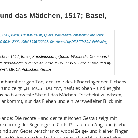
und das Mädchen, 1517; Basel,
chen, 1517; Basel, Kunstmuseum; Quelle: Wikimedia Commons /
rke der Malerei. DVD-ROM, 2002. ISBN 3936122202. Distributed by
RECTMEDIA Publishing GmbH.
unbarmherzigen Tod, der trotz des händeringenden Flehens
und zeigt. „HI MUST DU YN“, heißt es oben – und es gibt
s halb verweste Skelett das Mächen. Es scheint zu wissen,
d ankommt, nur das Flehen und ein verzweifelter Blick mit
 Hände: Die rechte Hand der teuflischen Gestalt zeigt mit
mkehrung der Segensgeste Christi? – auf den Abgrund (siehe
ind zum Gebet verschränkt, wobei Zeige- und kleiner Finger
che Bedeutung dies hatte, vermag ich nicht zu beurteilen.