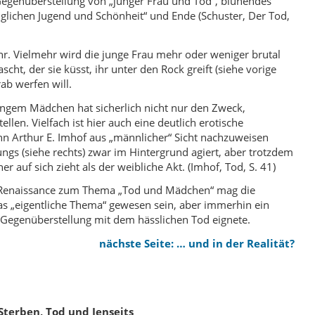
 Gegenüberstellung von „junger Frau und Tod“, blühendes
änglichen Jugend und Schönheit“ und Ende (Schuster, Der Tod,
hr. Vielmehr wird die junge Frau mehr oder weniger brutal
ht, der sie küsst, ihr unter den Rock greift (siehe vorige
ab werfen will.
ngem Mädchen hat sicherlich nicht nur den Zweck,
len. Vielfach ist hier auch eine deutlich erotische
Arthur E. Imhof aus „männlicher“ Sicht nachzuweisen
ngs (siehe rechts) zwar im Hintergrund agiert, aber trotzdem
 auf sich zieht als der weibliche Akt. (Imhof, Tod, S. 41)
er Renaissance zum Thema „Tod und Mädchen“ mag die
das „eigentliche Thema“ gewesen sein, aber immerhin ein
 Gegenüberstellung mit dem hässlichen Tod eignete.
nächste Seite: … und in der Realität?
Sterben, Tod und Jenseits