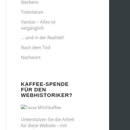
Sterbens
Totentänze
Vanitas – Alles ist
vergänglich
… und in der Realität?
Nach dem Tod
Nachwort
KAFFEE-SPENDE
FÜR DEN
WEBHISTORIKER?
Unterstützen Sie die Arbeit
für diese Website – mit