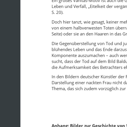
Ein großes Vanitas-Motiv ist auch die
Leben und Verfall, „Eitelkeit der verg
S. 20).
Doch hier tanzt, wie gesagt, keiner me
von einem halbverwesten Toten überrasc
Seite) oder sie an den Haaren in das Gr
Die Gegenüberstellung von Tod und ju
blühendes Leben und das Ende darzustel
Komponente auszumachen – auch wenn 
sucht, dass der Tod auf dem Bild Baldu
die Aufmerksamkeit des Betrachters eher
In den Bildern deutscher Künstler d
Darstellung einer nackten Frau nicht 
Thema, das sich zudem vorzüglich zur
Anhang: Bilder zur Geschichte von 