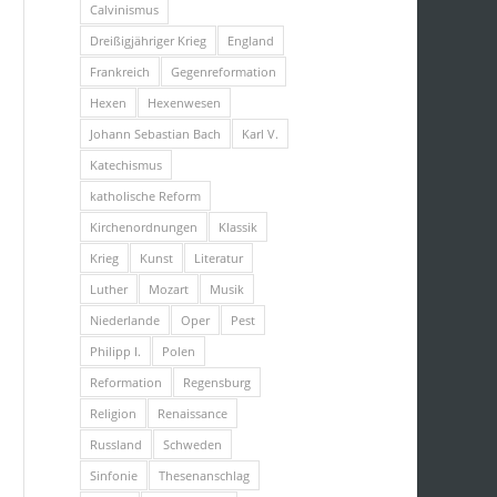
Calvinismus
Dreißigjähriger Krieg
England
Frankreich
Gegenreformation
Hexen
Hexenwesen
Johann Sebastian Bach
Karl V.
Katechismus
katholische Reform
Kirchenordnungen
Klassik
Krieg
Kunst
Literatur
Luther
Mozart
Musik
Niederlande
Oper
Pest
Philipp I.
Polen
Reformation
Regensburg
Religion
Renaissance
Russland
Schweden
Sinfonie
Thesenanschlag