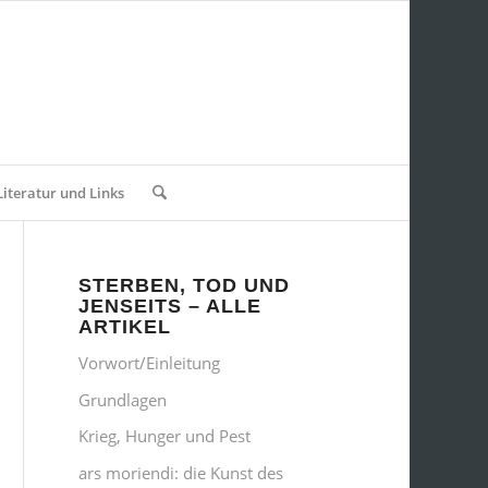
Literatur und Links
STERBEN, TOD UND
JENSEITS – ALLE
ARTIKEL
Vorwort/Einleitung
Grundlagen
Krieg, Hunger und Pest
ars moriendi: die Kunst des