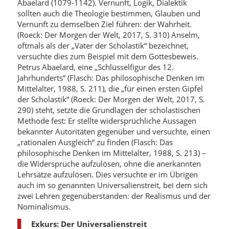
Abaelard (1079-1142). Vernunft, Logik, Dialektik
sollten auch die Theologie bestimmen, Glauben und
Vernunft zu demselben Ziel führen: der Wahrheit.
(Roeck: Der Morgen der Welt, 2017, S. 310) Anselm,
oftmals als der „Vater der Scholastik“ bezeichnet,
versuchte dies zum Beispiel mit dem Gottesbeweis.
Petrus Abaelard, eine „Schlüsselfigur des 12.
Jahrhunderts“ (Flasch: Das philosophische Denken im
Mittelalter, 1988, S. 211), die „für einen ersten Gipfel
der Scholastik“ (Roeck: Der Morgen der Welt, 2017, S.
290) steht, setzte die Grundlagen der scholastischen
Methode fest: Er stellte widersprüchliche Aussagen
bekannter Autoritäten gegenüber und versuchte, einen
„rationalen Ausgleich“ zu finden (Flasch: Das
philosophische Denken im Mittelalter, 1988, S. 213) –
die Widersprüche aufzulösen, ohne die anerkannten
Lehrsätze aufzulösen. Dies versuchte er im Übrigen
auch im so genannten Universalienstreit, bei dem sich
zwei Lehren gegenüberstanden: der Realismus und der
Nominalismus.
Exkurs: Der Universalienstreit