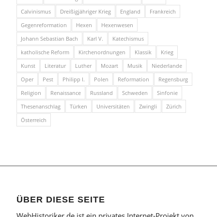
Calvinismus
Dreißigjähriger Krieg
England
Frankreich
Gegenreformation
Hexen
Hexenwesen
Johann Sebastian Bach
Karl V.
Katechismus
katholische Reform
Kirchenordnungen
Klassik
Krieg
Kunst
Literatur
Luther
Mozart
Musik
Niederlande
Oper
Pest
Philipp I.
Polen
Reformation
Regensburg
Religion
Renaissance
Russland
Schweden
Sinfonie
Thesenanschlag
Türken
Universitäten
Zwingli
Zürich
Österreich
ÜBER DIESE SEITE
WebHistoriker.de ist ein privates Internet-Projekt von