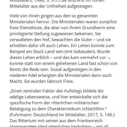
Mittelalters, 1988, S. 37f.) Sie sind erst im hohen
Mittelalter aus der Unfreiheit aufgestiegen.
Viele von ihnen gingen aus den so genannten
Ministerialen hervor. Die Ministerialen waren zunächst
freie Dienstleute, die aber von ihrem Grundherrn eine
privilegierte Stellung zugewiesen bekamen. Sie
verwalteten den Hof, bewachten die Güter – und sie
erhielten dafür oft auch Lehen. Ein Lehen konnte zum
Beispiel ein Stück Land sein (mit Gebäuden). Wurde
dieses Lehen erblich – und das kam vermehrt vor –,
konnte statt von einem geliehenen Land fast schon von
Besitz die Rede sein. Sozial aufgestiegen in den
niederen Adel erlangten die Ministerialen dann auch
Macht. Sie wurden faktisch Freie.
„Einen zentralen Faktor des Aufstiegs bildete die
adelige Lebensweise, und hier entwickelte sich die
spezifische Form der ritterlichen militärischen
Betätigung zu dem Charakteristikum schlechthin.“
(Fuhrmann: Deutschland im Mittelalter, 2017, S. 146.)
Das Rittertum mit seinen aus dem Frankenreich
stammendem Ideal ritterlichen Verhaltens – mit all