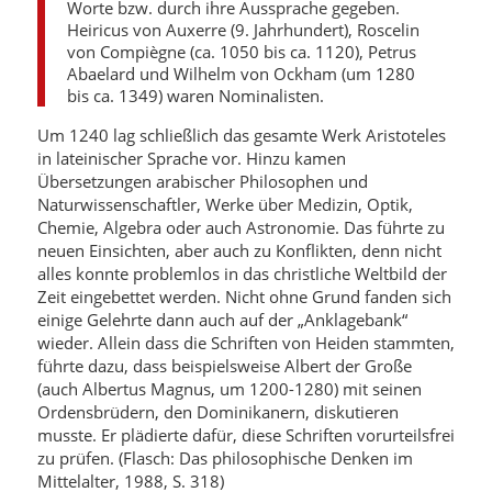
Worte bzw. durch ihre Aussprache gegeben.
Heiricus von Auxerre (9. Jahrhundert), Roscelin
von Compiègne (ca. 1050 bis ca. 1120), Petrus
Abaelard und Wilhelm von Ockham (um 1280
bis ca. 1349) waren Nominalisten.
Um 1240 lag schließlich das gesamte Werk Aristoteles
in lateinischer Sprache vor. Hinzu kamen
Übersetzungen arabischer Philosophen und
Naturwissenschaftler, Werke über Medizin, Optik,
Chemie, Algebra oder auch Astronomie. Das führte zu
neuen Einsichten, aber auch zu Konflikten, denn nicht
alles konnte problemlos in das christliche Weltbild der
Zeit eingebettet werden. Nicht ohne Grund fanden sich
einige Gelehrte dann auch auf der „Anklagebank“
wieder. Allein dass die Schriften von Heiden stammten,
führte dazu, dass beispielsweise Albert der Große
(auch Albertus Magnus, um 1200-1280) mit seinen
Ordensbrüdern, den Dominikanern, diskutieren
musste. Er plädierte dafür, diese Schriften vorurteilsfrei
zu prüfen. (Flasch: Das philosophische Denken im
Mittelalter, 1988, S. 318)