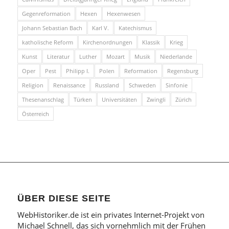
Gegenreformation
Hexen
Hexenwesen
Johann Sebastian Bach
Karl V.
Katechismus
katholische Reform
Kirchenordnungen
Klassik
Krieg
Kunst
Literatur
Luther
Mozart
Musik
Niederlande
Oper
Pest
Philipp I.
Polen
Reformation
Regensburg
Religion
Renaissance
Russland
Schweden
Sinfonie
Thesenanschlag
Türken
Universitäten
Zwingli
Zürich
Österreich
ÜBER DIESE SEITE
WebHistoriker.de ist ein privates Internet-Projekt von
Michael Schnell, das sich vornehmlich mit der Frühen