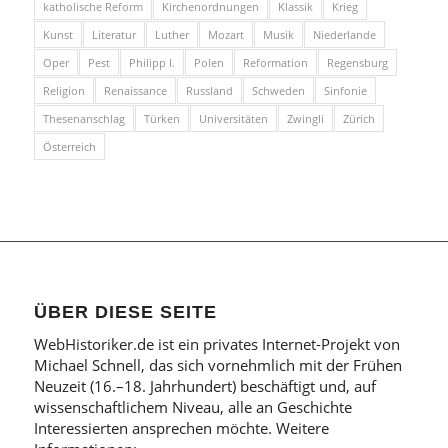
katholische Reform
Kirchenordnungen
Klassik
Krieg
Kunst
Literatur
Luther
Mozart
Musik
Niederlande
Oper
Pest
Philipp I.
Polen
Reformation
Regensburg
Religion
Renaissance
Russland
Schweden
Sinfonie
Thesenanschlag
Türken
Universitäten
Zwingli
Zürich
Österreich
ÜBER DIESE SEITE
WebHistoriker.de ist ein privates Internet-Projekt von
Michael Schnell, das sich vornehmlich mit der Frühen
Neuzeit (16.–18. Jahrhundert) beschäftigt und, auf
wissenschaftlichem Niveau, alle an Geschichte
Interessierten ansprechen möchte. Weitere