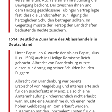
versammelten. Auch sie sahen ihre Stellung die
Bewegung bedroht. Der zwischen ihnen und
dem Herzog geschlossene Tübinger Vertrag legte
fest, dass die Landschaften zur Tilgung der
herzoglichen Schulden beitragen sollten. Im
Gegenzug musste der Herzog den Landschaften
bedeutende Rechte zusichern.
1514: Deutliche Zunahme des Ablasshandels in
Deutschland
Unter Papst Leo X. wurde der Ablass Papst Julius
II. (s. 1506) auch ins Heilige Römische Reich
gebracht. Albrecht von Brandenburg nutzte
diesen zur Abtragung seiner Schulden bei den
Fuggern.
Albrecht von Brandenburg war bereits
Erzbischof von Magdeburg und interessierte sich
für den Bischofssitz in Mainz. Da solch eine
Ämteranhäufung kirchenrechtlich nicht erlaubt
war, musste eine Ausnahme durch einen recht
hohen Geldbetrag an Rom erkauft werden.
Zusammen mit den „normalen“ Kosten für die