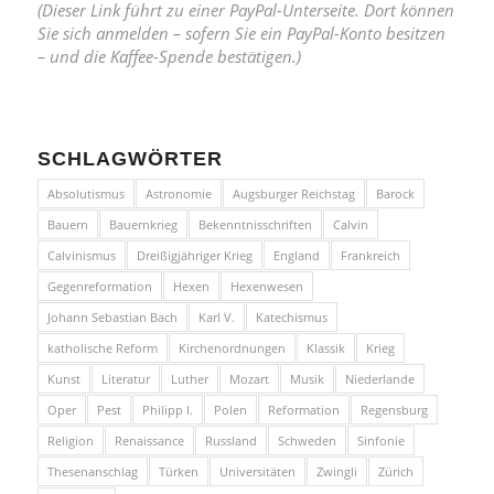
(Dieser Link führt zu einer PayPal-Unterseite. Dort können
Sie sich anmelden – sofern Sie ein PayPal-Konto besitzen
– und die Kaffee-Spende bestätigen.)
SCHLAGWÖRTER
Absolutismus
Astronomie
Augsburger Reichstag
Barock
Bauern
Bauernkrieg
Bekenntnisschriften
Calvin
Calvinismus
Dreißigjähriger Krieg
England
Frankreich
Gegenreformation
Hexen
Hexenwesen
Johann Sebastian Bach
Karl V.
Katechismus
katholische Reform
Kirchenordnungen
Klassik
Krieg
Kunst
Literatur
Luther
Mozart
Musik
Niederlande
Oper
Pest
Philipp I.
Polen
Reformation
Regensburg
Religion
Renaissance
Russland
Schweden
Sinfonie
Thesenanschlag
Türken
Universitäten
Zwingli
Zürich