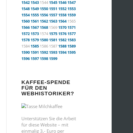
1542
1543
1544
1545
1546
1547
1548
1549
1550
1551
1552
1553
1554
1555
1556
1557
1558
1559
1560
1561
1562
1563
1564
1565
1566
1567
1568
1569
1570
1571
1572
1573
1574
1575
1576
1577
1578
1579
1580
1581
1582
1583
1584
1585
1586 1587
1588
1589
1590
1591
1592
1593
1594
1595
1596
1597
1598
1599
KAFFEE-SPENDE
FÜR DEN
WEBHISTORIKER?
Unterstützen Sie die Arbeit
für diese Website – mit
einmalig 3,- Euro per