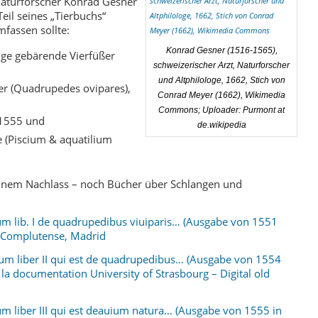
Naturforscher Konrad Gesner
eil seines „Tierbuchs“
fassen sollte:
Konrad Gesner (1516-1565),
nge gebärende Vierfüßer
schweizerischer Arzt, Naturforscher
und Altphilologe, 1662, Stich von
ßer (Quadrupedes ovipares),
Conrad Meyer (1662), Wikimedia
Commons; Uploader: Purmont at
 1555 und
de.wikipedia
e (Piscium & aquatilium
einem Nachlass – noch Bücher über Schlangen und
um lib. I de quadrupedibus viuiparis… (Ausgabe von 1551
ca Complutense, Madrid
ium liber II qui est de quadrupedibus… (Ausgabe von 1554
e la documentation University of Strasbourg – Digital old
um liber III qui est deauium natura… (Ausgabe von 1555 in