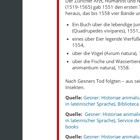
Der Züricher Arzt, Humanist und 
(1519-1565) gab 1551 den ersten T
heraus, das bis 1558 vier Bände um
Ein Buch über die lebendige Ju
(Quadrupedes vivipares), 1551,
eines über Eier legende Vierfü
1554,
über die Vögel (Avium natura),
über die Fische und Wassertier
animantium natura), 1558.
Nach Gesners Tod folgten – aus s
Insekten.
Quelle:
Gesner: Historiae animali
in lateinischer Sprache), Bibliote
Quelle:
Gesner: Historiae animal
in lateinischer Sprache), Service d
books
Quelle:
Gesner: Historiae animali