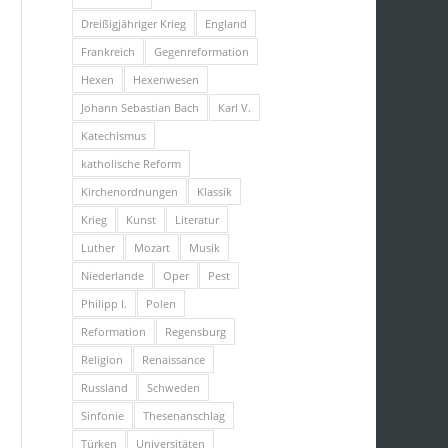
Dreißigjähriger Krieg
England
Frankreich
Gegenreformation
Hexen
Hexenwesen
Johann Sebastian Bach
Karl V.
Katechismus
katholische Reform
Kirchenordnungen
Klassik
Krieg
Kunst
Literatur
Luther
Mozart
Musik
Niederlande
Oper
Pest
Philipp I.
Polen
Reformation
Regensburg
Religion
Renaissance
Russland
Schweden
Sinfonie
Thesenanschlag
Türken
Universitäten