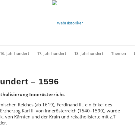
16. Jahrhundert
17. Jahrhundert
18. Jahrhundert
Themen
hundert – 1596
atholisierung Innerösterrichs
mischen Reiches (ab 1619), Ferdinand II., ein Enkel des
Erzherzog Karl II. von Innerösterreich (1540–1590), wurde
, von Kärnten und der Krain und rekatholisierte mit z.T.
der.