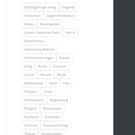
Dreißigjähriger Krieg
England
Frankreich
Gegenreformation
Hexen
Hexenwesen
Johann Sebastian Bach
Karl V.
Katechismus
katholische Reform
Kirchenordnungen
Klassik
Krieg
Kunst
Literatur
Luther
Mozart
Musik
Niederlande
Oper
Pest
Philipp I.
Polen
Reformation
Regensburg
Religion
Renaissance
Russland
Schweden
Sinfonie
Thesenanschlag
Türken
Universitäten