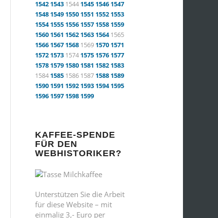
1542
1543
1544
1545
1546
1547
1548
1549
1550
1551
1552
1553
1554
1555
1556
1557
1558
1559
1560
1561
1562
1563
1564
1565
1566
1567
1568
1569
1570
1571
1572
1573
1574
1575
1576
1577
1578
1579
1580
1581
1582
1583
1584
1585
1586 1587
1588
1589
1590
1591
1592
1593
1594
1595
1596
1597
1598
1599
KAFFEE-SPENDE
FÜR DEN
WEBHISTORIKER?
Unterstützen Sie die Arbeit
für diese Website – mit
einmalig 3,- Euro per